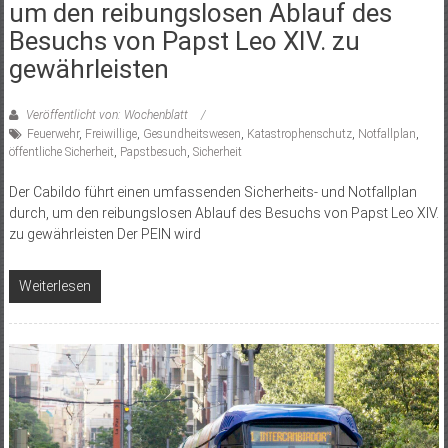
um den reibungslosen Ablauf des
Besuchs von Papst Leo XIV. zu
gewährleisten
Veröffentlicht von: Wochenblatt
Feuerwehr
,
Freiwillige
,
Gesundheitswesen
,
Katastrophenschutz
,
Notfallplan
,
öffentliche Sicherheit
,
Papstbesuch
,
Sicherheit
Der Cabildo führt einen umfassenden Sicherheits- und Notfallplan
durch, um den reibungslosen Ablauf des Besuchs von Papst Leo XIV.
zu gewährleisten Der PEIN wird
Weiterlesen