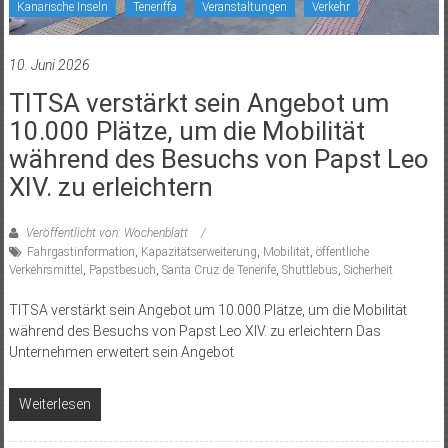
Kanarische Inseln
Teneriffa
Veranstaltungen
Verkehr
10. Juni 2026
TITSA verstärkt sein Angebot um
10.000 Plätze, um die Mobilität
während des Besuchs von Papst Leo
XIV. zu erleichtern
Veröffentlicht von: Wochenblatt
Fahrgastinformation
,
Kapazitätserweiterung
,
Mobilität
,
öffentliche
Verkehrsmittel
,
Papstbesuch
,
Santa Cruz de Tenerife
,
Shuttlebus
,
Sicherheit
TITSA verstärkt sein Angebot um 10.000 Plätze, um die Mobilität
während des Besuchs von Papst Leo XIV. zu erleichtern Das
Unternehmen erweitert sein Angebot
Weiterlesen