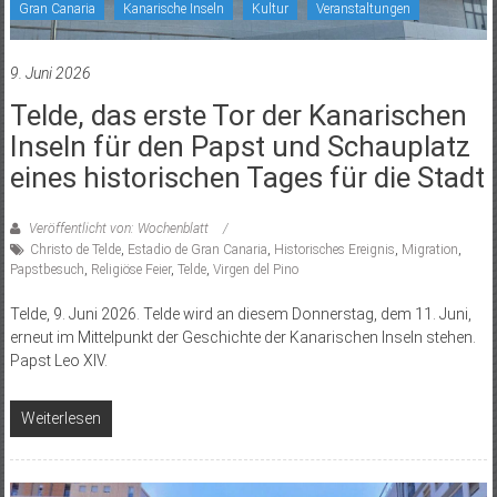
Gran Canaria
Kanarische Inseln
Kultur
Veranstaltungen
9. Juni 2026
Telde, das erste Tor der Kanarischen
Inseln für den Papst und Schauplatz
eines historischen Tages für die Stadt
Veröffentlicht von: Wochenblatt
Christo de Telde
,
Estadio de Gran Canaria
,
Historisches Ereignis
,
Migration
,
Papstbesuch
,
Religiöse Feier
,
Telde
,
Virgen del Pino
Telde, 9. Juni 2026. Telde wird an diesem Donnerstag, dem 11. Juni,
erneut im Mittelpunkt der Geschichte der Kanarischen Inseln stehen.
Papst Leo XIV.
Weiterlesen