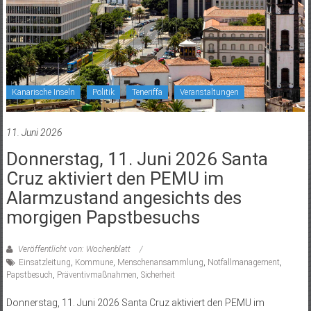
Kanarische Inseln
Politik
Teneriffa
Veranstaltungen
11. Juni 2026
Donnerstag, 11. Juni 2026 Santa
Cruz aktiviert den PEMU im
Alarmzustand angesichts des
morgigen Papstbesuchs
Veröffentlicht von: Wochenblatt
Einsatzleitung
,
Kommune
,
Menschenansammlung
,
Notfallmanagement
,
Papstbesuch
,
Präventivmaßnahmen
,
Sicherheit
Donnerstag, 11. Juni 2026 Santa Cruz aktiviert den PEMU im