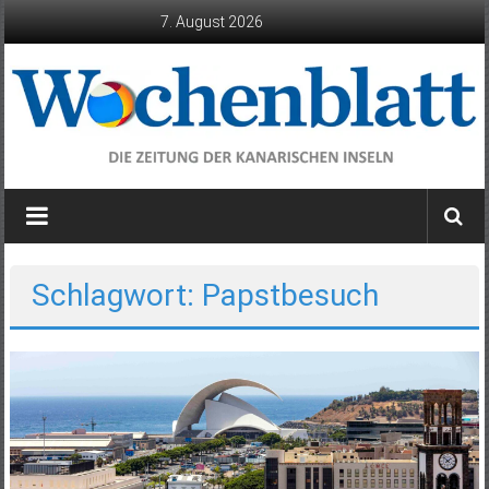
Zum
7. August 2026
Inhalt
springen
Wochenblatt
die
Zeitung
der
Schlagwort: Papstbesuch
Kanarischen
Inseln