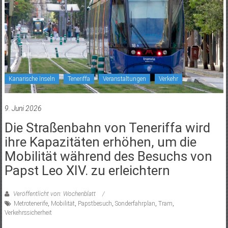
Kanarische Inseln
Teneriffa
Veranstaltungen
Verkehr
9. Juni 2026
Die Straßenbahn von Teneriffa wird
ihre Kapazitäten erhöhen, um die
Mobilität während des Besuchs von
Papst Leo XIV. zu erleichtern
Veröffentlicht von: Wochenblatt
Metrotenerife
,
Mobilität
,
Papstbesuch
,
Sonderfahrplan
,
Tram
,
Verkehrssicherheit