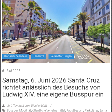
Kanarische Inseln
Teneriffa
Veranstaltungen
6. Juni 2026
Samstag, 6. Juni 2026 Santa Cruz
richtet anlässlich des Besuchs von
Ludwig XIV. eine eigene Busspur ein
Veröffentlicht von: Wochenblatt
Busspur
,
Mobilität
,
öffentliche Verkehrsmittel
,
Papstbesuch
,
Parkplätze
,
Santa