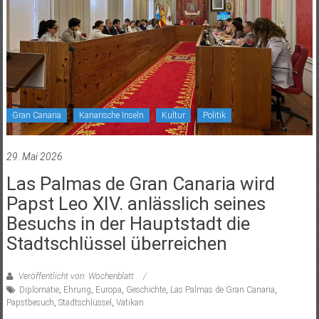
Gran Canaria
Kanarische Inseln
Kultur
Politik
29. Mai 2026
Las Palmas de Gran Canaria wird
Papst Leo XIV. anlässlich seines
Besuchs in der Hauptstadt die
Stadtschlüssel überreichen
Veröffentlicht von: Wochenblatt
Diplomatie
,
Ehrung
,
Europa
,
Geschichte
,
Las Palmas de Gran Canaria
,
Papstbesuch
,
Stadtschlüssel
,
Vatikan