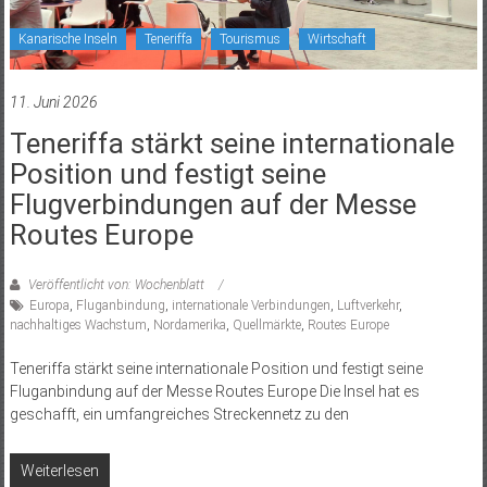
Kanarische Inseln
Teneriffa
Tourismus
Wirtschaft
11. Juni 2026
Teneriffa stärkt seine internationale
Position und festigt seine
Flugverbindungen auf der Messe
Routes Europe
Veröffentlicht von: Wochenblatt
Europa
,
Fluganbindung
,
internationale Verbindungen
,
Luftverkehr
,
nachhaltiges Wachstum
,
Nordamerika
,
Quellmärkte
,
Routes Europe
Teneriffa stärkt seine internationale Position und festigt seine
Fluganbindung auf der Messe Routes Europe Die Insel hat es
geschafft, ein umfangreiches Streckennetz zu den
Weiterlesen