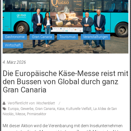
Gastronomie
Gran Canaria
Tourismus
Veranstaltungen
Wirtschaft
4. März 2026
Die Europäische Käse-Messe reist mit
den Bussen von Global durch ganz
Gran Canaria
Veröffentlicht von: Wochenblatt
Europa
,
Gewerbe
,
Gran Canaria
,
Käse
,
Kulturelle Vielfalt
,
La Aldea de San
Nicolás
,
Messe
,
Primärsektor
Mit dieser Aktion wird die Vereinbarung mit dem Inselunternehmen