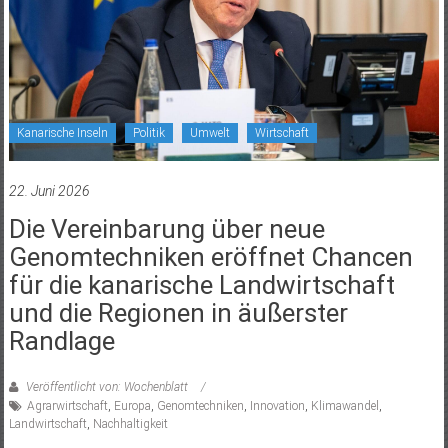
Kanarische Inseln
Politik
Umwelt
Wirtschaft
22. Juni 2026
Die Vereinbarung über neue
Genomtechniken eröffnet Chancen
für die kanarische Landwirtschaft
und die Regionen in äußerster
Randlage
Veröffentlicht von: Wochenblatt
Agrarwirtschaft
,
Europa
,
Genomtechniken
,
Innovation
,
Klimawandel
,
Landwirtschaft
,
Nachhaltigkeit