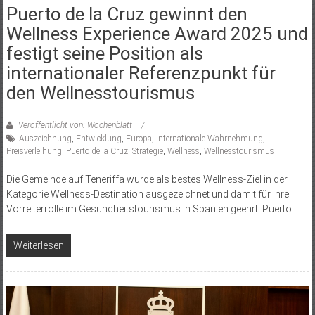
Puerto de la Cruz gewinnt den
Wellness Experience Award 2025 und
festigt seine Position als
internationaler Referenzpunkt für
den Wellnesstourismus
Veröffentlicht von: Wochenblatt
Auszeichnung
,
Entwicklung
,
Europa
,
internationale Wahrnehmung
,
Preisverleihung
,
Puerto de la Cruz
,
Strategie
,
Wellness
,
Wellnesstourismus
Die Gemeinde auf Teneriffa wurde als bestes Wellness-Ziel in der
Kategorie Wellness-Destination ausgezeichnet und damit für ihre
Vorreiterrolle im Gesundheitstourismus in Spanien geehrt. Puerto
Weiterlesen