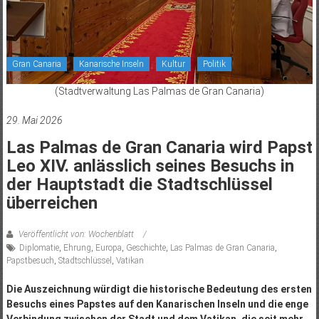
Gran Canaria
Kanarische Inseln
Kultur
Politik
(Stadtverwaltung Las Palmas de Gran Canaria)
29. Mai 2026
Las Palmas de Gran Canaria wird Papst
Leo XIV. anlässlich seines Besuchs in
der Hauptstadt die Stadtschlüssel
überreichen
Veröffentlicht von: Wochenblatt
Diplomatie
,
Ehrung
,
Europa
,
Geschichte
,
Las Palmas de Gran Canaria
,
Papstbesuch
,
Stadtschlüssel
,
Vatikan
Die Auszeichnung würdigt die historische Bedeutung des ersten
Besuchs eines Papstes auf den Kanarischen Inseln und die enge
Verbindung zwischen der Stadt und dem Vatikan, die seit mehr