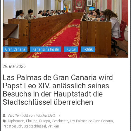
Gran Canaria
Kanarische Inseln
Kultur
Politik
29. Mai 2026
Las Palmas de Gran Canaria wird
Papst Leo XIV. anlässlich seines
Besuchs in der Hauptstadt die
Stadtschlüssel überreichen
Veröffentlicht von: Wochenblatt
Diplomatie
,
Ehrung
,
Europa
,
Geschichte
,
Las Palmas de Gran Canaria
,
Papstbesuch
,
Stadtschlüssel
,
Vatikan