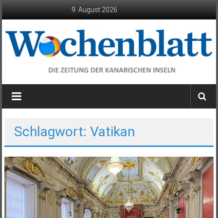
Zum
9. August 2026
Inhalt
springen
Wochenblatt
die
Zeitung
der
Schlagwort: Vatikan
Kanarischen
Inseln