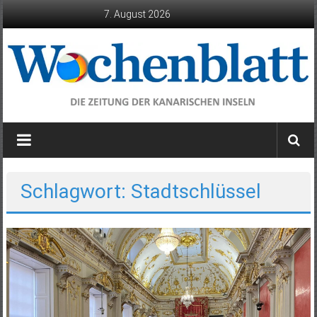
Zum
7. August 2026
Inhalt
springen
Wochenblatt
die
Zeitung
der
Schlagwort: Stadtschlüssel
Kanarischen
Inseln