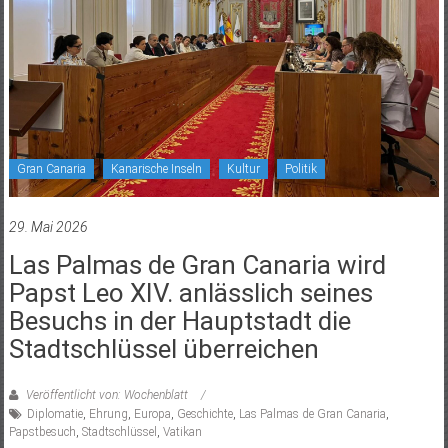
Gran Canaria
Kanarische Inseln
Kultur
Politik
29. Mai 2026
Las Palmas de Gran Canaria wird
Papst Leo XIV. anlässlich seines
Besuchs in der Hauptstadt die
Stadtschlüssel überreichen
Veröffentlicht von: Wochenblatt
Diplomatie
,
Ehrung
,
Europa
,
Geschichte
,
Las Palmas de Gran Canaria
,
Papstbesuch
,
Stadtschlüssel
,
Vatikan