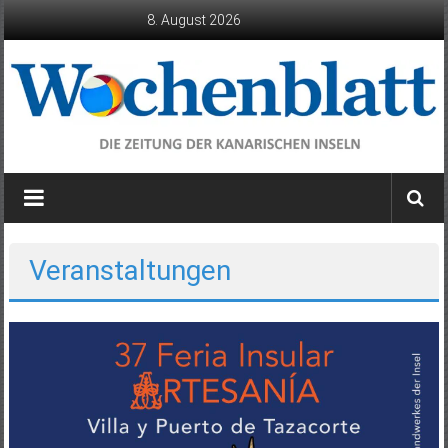
Zum
8. August 2026
Inhalt
springen
Wochenblatt
die
Zeitung
der
Veranstaltungen
Kanarischen
Inseln