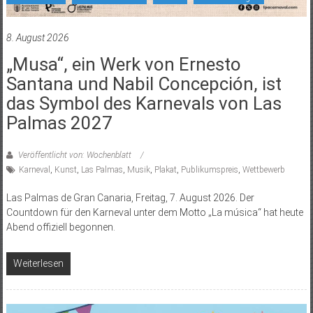
8. August 2026
„Musa“, ein Werk von Ernesto
Santana und Nabil Concepción, ist
das Symbol des Karnevals von Las
Palmas 2027
Veröffentlicht von: Wochenblatt
Karneval
,
Kunst
,
Las Palmas
,
Musik
,
Plakat
,
Publikumspreis
,
Wettbewerb
Las Palmas de Gran Canaria, Freitag, 7. August 2026. Der
Countdown für den Karneval unter dem Motto „La música“ hat heute
Abend offiziell begonnen.
Weiterlesen