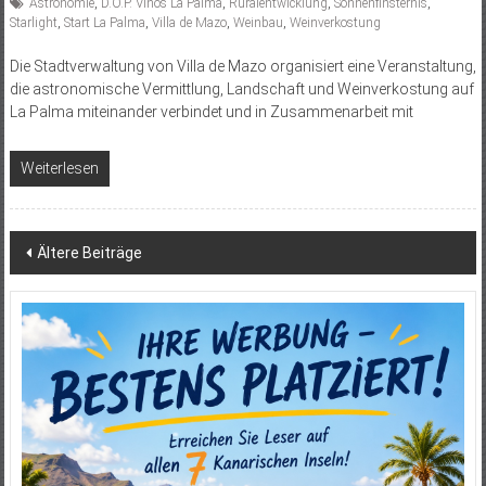
Astronomie
,
D.O.P. Vinos La Palma
,
Ruralentwicklung
,
Sonnenfinsternis
,
Starlight
,
Start La Palma
,
Villa de Mazo
,
Weinbau
,
Weinverkostung
Die Stadtverwaltung von Villa de Mazo organisiert eine Veranstaltung,
die astronomische Vermittlung, Landschaft und Weinverkostung auf
La Palma miteinander verbindet und in Zusammenarbeit mit
Weiterlesen
Beitragsnavigation
Ältere Beiträge