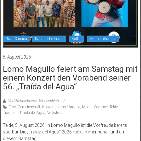
Gran Canaria
Kanarische Inseln
Kultur
Veranstaltungen
5. August 2026
Lomo Magullo feiert am Samstag mit
einem Konzert den Vorabend seiner
56. „Traída del Agua“
Veröffentlicht von: Wochenblatt
Feier
,
Gemeinschaft
,
Konzert
,
Lomo Magullo
,
Musik
,
Sommer
,
Telde
,
Tradition
,
Traída del Agua
,
Volksfest
Telde, 5. August 2026. In Lomo Magullo ist die Vorfreude bereits
spürbar. Die „Traída del Agua“ 2026 rückt immer näher, und an
diesem Samstag,