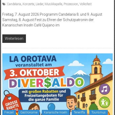
Candelaria
,
Konzerte
,
Lieder
,
Musikkapelle
,
Prozession
,
Volksfest
Freitag, 7. August 2026 Programm Candelaria 8. und 9. August
Samstag, 8. August Fest zu Ehren der Schutzpatronin der
Kanarischen Inseln Café Quijano im
Weiterlesen
Freizeit
Gastronomie
Kanarische Inseln
Teneriffa
Tourismus