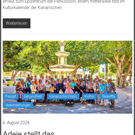
erneut zum Epizentrum der Perkussion, einem mittlerweile fest im
Kulturkalender der Kanarischen
Weiterlesen
Freizeit
Gesundheit
Kanarische Inseln
Kultur
Teneriffa
Veranstaltungen
6. August 2026
Adeje stellt das