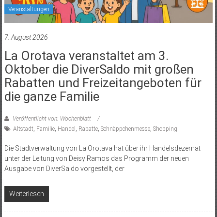
Veranstaltungen
7. August 2026
La Orotava veranstaltet am 3.
Oktober die DiverSaldo mit großen
Rabatten und Freizeitangeboten für
die ganze Familie
Veröffentlicht von: Wochenblatt
Altstadt
,
Familie
,
Handel
,
Rabatte
,
Schnäppchenmesse
,
Shopping
Die Stadtverwaltung von La Orotava hat über ihr Handelsdezernat
unter der Leitung von Deisy Ramos das Programm der neuen
Ausgabe von DiverSaldo vorgestellt, der
Weiterlesen