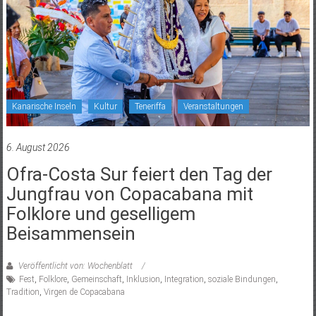
Kanarische Inseln
Kultur
Teneriffa
Veranstaltungen
6. August 2026
Ofra-Costa Sur feiert den Tag der
Jungfrau von Copacabana mit
Folklore und geselligem
Beisammensein
Veröffentlicht von: Wochenblatt
Fest
,
Folklore
,
Gemeinschaft
,
Inklusion
,
Integration
,
soziale Bindungen
,
Tradition
,
Virgen de Copacabana