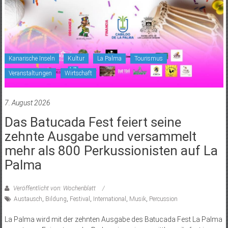
Kanarische Inseln
Kultur
La Palma
Tourismus
Veranstaltungen
Wirtschaft
7. August 2026
Das Batucada Fest feiert seine
zehnte Ausgabe und versammelt
mehr als 800 Perkussionisten auf La
Palma
Veröffentlicht von: Wochenblatt
Austausch
,
Bildung
,
Festival
,
International
,
Musik
,
Percussion
La Palma wird mit der zehnten Ausgabe des Batucada Fest La Palma