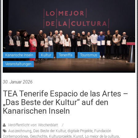
Kanarische Inseln
Kultur
Teneriffa
Tourismus
Veranstaltungen
30. Januar 2026
TEA Tenerife Espacio de las Artes –
„Das Beste der Kultur“ auf den
Kanarischen Inseln
Veröffentlicht von: Wochenblatt
Auszeichnung
,
Das Beste der Kultur
,
digitale Projekte
,
Fundación
Contemporánea
,
Geschichte
,
Kulturprojekte
,
Kunst
,
Lo mejor de la cultura
,