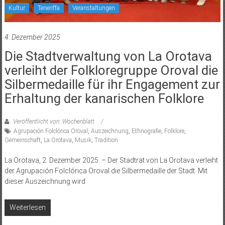
Kultur
Teneriffa
Veranstaltungen
4. Dezember 2025
Die Stadtverwaltung von La Orotava
verleiht der Folkloregruppe Oroval die
Silbermedaille für ihr Engagement zur
Erhaltung der kanarischen Folklore
Veröffentlicht von: Wochenblatt
Agrupación Folclórica Oroval
,
Auszeichnung
,
Ethnografie
,
Folklore
,
Gemeinschaft
,
La Orotava
,
Musik
,
Tradition
La Orotava, 2. Dezember 2025. – Der Stadtrat von La Orotava verleiht
der Agrupación Folclórica Oroval die Silbermedaille der Stadt. Mit
dieser Auszeichnung wird
Weiterlesen