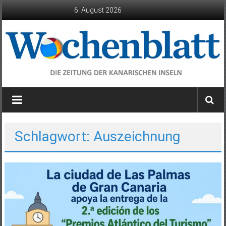
Zum
6. August 2026
Inhalt
springen
Wochenblatt
die
Zeitung
der
Schlagwort: Auszeichnung
Kanarischen
Inseln