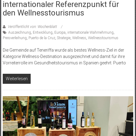
internationaler Referenzpunkt für
den Wellnesstourismus
Veröffentlicht von: Wochenblatt
Auszeichnung
,
Entwicklung
,
Europa
,
internationale Wahrnehmung
,
Preisverleihung
,
Puerto de la Cruz
,
Strategie
,
Wellness
,
Wellnesstourismus
Die Gemeinde auf Teneriffa wurde als bestes Wellness-Ziel in der
Kategorie Wellness-Destination ausgezeichnet und damit für ihre
Vorreiterrolle im Gesundheitstourismus in Spanien geehrt. Puerto
Weiterlesen