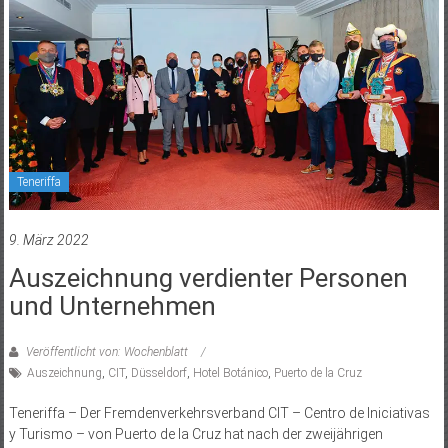
Teneriffa
9. März 2022
Auszeichnung verdienter Personen
und Unternehmen
Veröffentlicht von: Wochenblatt
Auszeichnung
,
CIT
,
Düsseldorf
,
Hotel Botánico
,
Puerto de la Cruz
Teneriffa – Der Fremdenverkehrsverband CIT – Centro de Iniciativas
y Turismo – von Puerto de la Cruz hat nach der zweijährigen