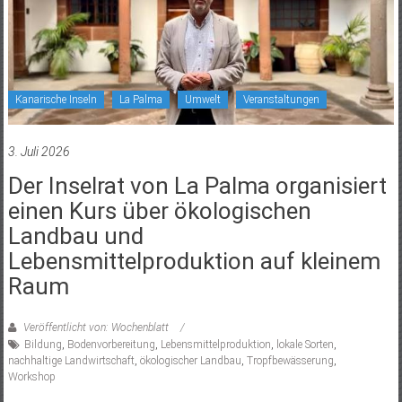
Kanarische Inseln
La Palma
Umwelt
Veranstaltungen
3. Juli 2026
Der Inselrat von La Palma organisiert
einen Kurs über ökologischen
Landbau und
Lebensmittelproduktion auf kleinem
Raum
Veröffentlicht von: Wochenblatt
Bildung
,
Bodenvorbereitung
,
Lebensmittelproduktion
,
lokale Sorten
,
nachhaltige Landwirtschaft
,
ökologischer Landbau
,
Tropfbewässerung
,
Workshop