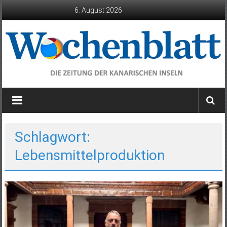
Zum
6. August 2026
Inhalt
springen
Wochenblatt
die
Zeitung
der
Schlagwort:
Kanarischen
Lebensmittelproduktion
Inseln