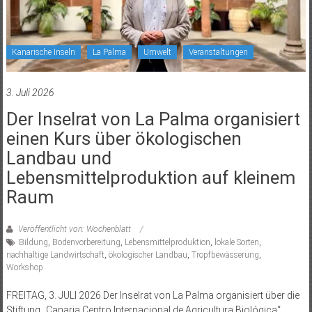
Kanarische Inseln
La Palma
Umwelt
Veranstaltungen
3. Juli 2026
Der Inselrat von La Palma organisiert
einen Kurs über ökologischen
Landbau und
Lebensmittelproduktion auf kleinem
Raum
Veröffentlicht von: Wochenblatt
Bildung
,
Bodenvorbereitung
,
Lebensmittelproduktion
,
lokale Sorten
,
nachhaltige Landwirtschaft
,
ökologischer Landbau
,
Tropfbewässerung
,
Workshop
FREITAG, 3. JULI 2026 Der Inselrat von La Palma organisiert über die
Stiftung „Canaria Centro Internacional de Agricultura Biológica“