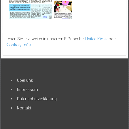
Lesen Sie jetzt weiter in unserem E-Paper bei
United Kiosk
oder
Kiosko y más
.
Über uns
Impressum
Datenschutzerklärung
Kontakt