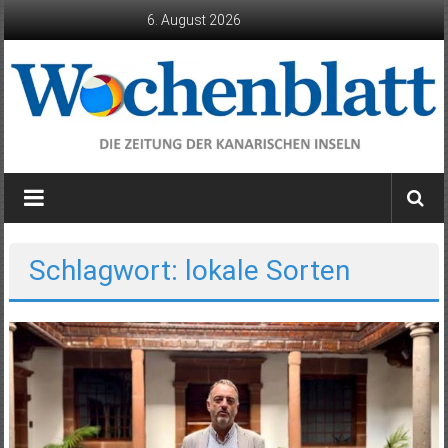
Zum
6. August 2026
Inhalt
springen
Wochenblatt
die
Zeitung
der
Schlagwort: lokale Sorten
Kanarischen
Inseln