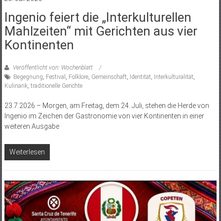
Ingenio feiert die „Interkulturellen
Mahlzeiten“ mit Gerichten aus vier
Kontinenten
Veröffentlicht von: Wochenblatt
Begegnung
,
Festival
,
Folklore
,
Gemeinschaft
,
Identität
,
Interkulturalität
,
Kulinarik
,
traditionelle Gerichte
23.7.2026 – Morgen, am Freitag, dem 24. Juli, stehen die Herde von
Ingenio im Zeichen der Gastronomie von vier Kontinenten in einer
weiteren Ausgabe
Weiterlesen