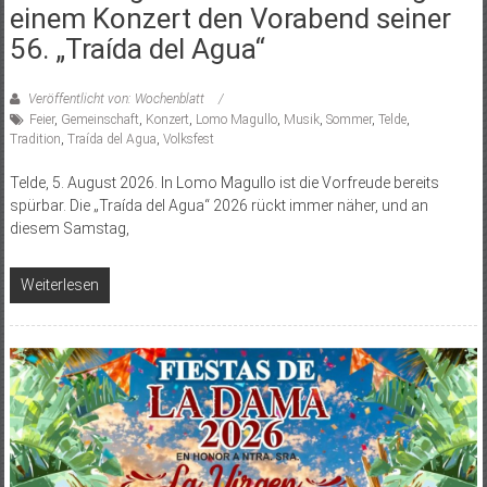
einem Konzert den Vorabend seiner
56. „Traída del Agua“
Veröffentlicht von: Wochenblatt
Feier
,
Gemeinschaft
,
Konzert
,
Lomo Magullo
,
Musik
,
Sommer
,
Telde
,
Tradition
,
Traída del Agua
,
Volksfest
Telde, 5. August 2026. In Lomo Magullo ist die Vorfreude bereits
spürbar. Die „Traída del Agua“ 2026 rückt immer näher, und an
diesem Samstag,
Weiterlesen