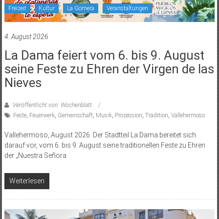
Freizeit
Kultur
La Gomera
Veranstaltungen
4. August 2026
La Dama feiert vom 6. bis 9. August
seine Feste zu Ehren der Virgen de las
Nieves
Veröffentlicht von: Wochenblatt
Feste
,
Feuerwerk
,
Gemeinschaft
,
Musik
,
Prozession
,
Tradition
,
Vallehermoso
Vallehermoso, August 2026. Der Stadtteil La Dama bereitet sich
darauf vor, vom 6. bis 9. August seine traditionellen Feste zu Ehren
der „Nuestra Señora
Weiterlesen