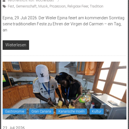
Veröffentlicht von: Wochenblatt
Fest
,
Gemeinschaft
,
Musik
,
Prozession
,
Religiöse Feier
,
Tradition
Epina, 29. Juli 2026. Der Weiler Epina feiert am kommenden Sonntag
seine traditionellen Feste zu Ehren der Virgen del Carmen – ein Tag,
an
Weiterlesen
Gastronomie
Gran Canaria
Kanarische Inseln
Kultur
23. Juli 2026