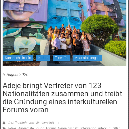
Kanarische Inseln
Kultur
Teneriffa
Veranstaltungen
5. August 2026
Adeje bringt Vertreter von 123
Nationalitäten zusammen und treibt
die Gründung eines interkulturellen
Forums voran
Veröffentlicht von: Wochenblatt
Adeje
,
Bürgerbeteiligung
,
Forum
,
Gemeinschaft
,
Integration
,
interkultureller