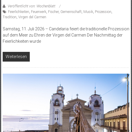
Veröffentlicht von: Wochenblatt
Feierlichkeiten
,
Feuerwerk
,
Fischer
,
Gemeinschaft
,
Musik
,
Prozession
,
Tradition
,
Virgen del Carmen
Samstag, 11. Juli 2026 – Candelaria feiert die traditionelle Prozession
auf dem Meer zu Ehren der Virgen del Carmen Der Nachmittag der
Feierlichkeiten wurde
Weiterlesen