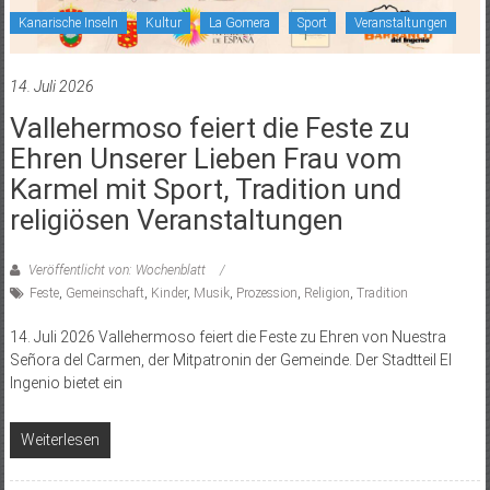
Kanarische Inseln
Kultur
La Gomera
Sport
Veranstaltungen
14. Juli 2026
Vallehermoso feiert die Feste zu
Ehren Unserer Lieben Frau vom
Karmel mit Sport, Tradition und
religiösen Veranstaltungen
Veröffentlicht von: Wochenblatt
Feste
,
Gemeinschaft
,
Kinder
,
Musik
,
Prozession
,
Religion
,
Tradition
14. Juli 2026 Vallehermoso feiert die Feste zu Ehren von Nuestra
Señora del Carmen, der Mitpatronin der Gemeinde. Der Stadtteil El
Ingenio bietet ein
Weiterlesen