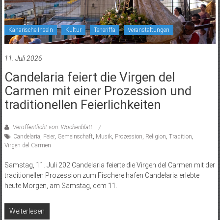
Kanarische Inseln
Kultur
Teneriffa
Veranstaltungen
11. Juli 2026
Candelaria feiert die Virgen del
Carmen mit einer Prozession und
traditionellen Feierlichkeiten
Veröffentlicht von: Wochenblatt
Candelaria
,
Feier
,
Gemeinschaft
,
Musik
,
Prozession
,
Religion
,
Tradition
,
Virgen del Carmen
Samstag, 11. Juli 202 Candelaria feierte die Virgen del Carmen mit der
traditionellen Prozession zum Fischereihafen Candelaria erlebte
heute Morgen, am Samstag, dem 11.
Weiterlesen