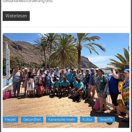
Gesundheitsförderung und
Weiterlesen
Freizeit
Gesundheit
Kanarische Inseln
Kultur
Teneriffa