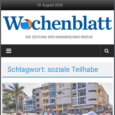
Zum
10. August 2026
Inhalt
springen
Wochenblatt
die
Zeitung
der
Schlagwort: soziale Teilhabe
Kanarischen
Inseln