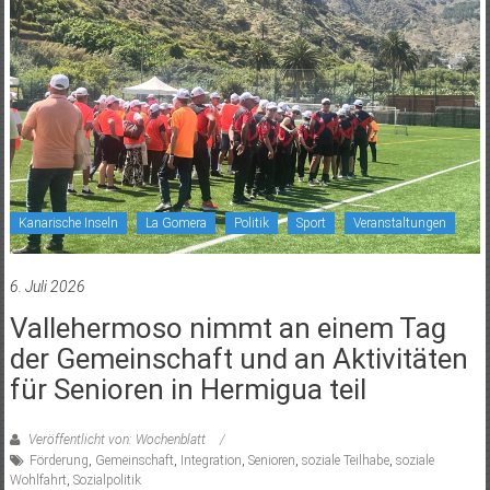
Kanarische Inseln
La Gomera
Politik
Sport
Veranstaltungen
6. Juli 2026
Vallehermoso nimmt an einem Tag
der Gemeinschaft und an Aktivitäten
für Senioren in Hermigua teil
Veröffentlicht von: Wochenblatt
Förderung
,
Gemeinschaft
,
Integration
,
Senioren
,
soziale Teilhabe
,
soziale
Wohlfahrt
,
Sozialpolitik