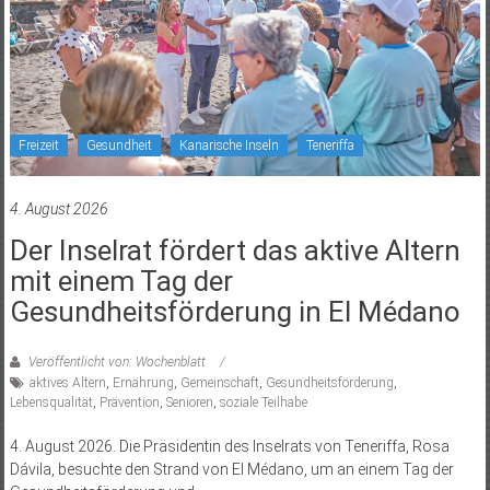
Freizeit
Gesundheit
Kanarische Inseln
Teneriffa
4. August 2026
Der Inselrat fördert das aktive Altern
mit einem Tag der
Gesundheitsförderung in El Médano
Veröffentlicht von: Wochenblatt
aktives Altern
,
Ernährung
,
Gemeinschaft
,
Gesundheitsförderung
,
Lebensqualität
,
Prävention
,
Senioren
,
soziale Teilhabe
4. August 2026. Die Präsidentin des Inselrats von Teneriffa, Rosa
Dávila, besuchte den Strand von El Médano, um an einem Tag der