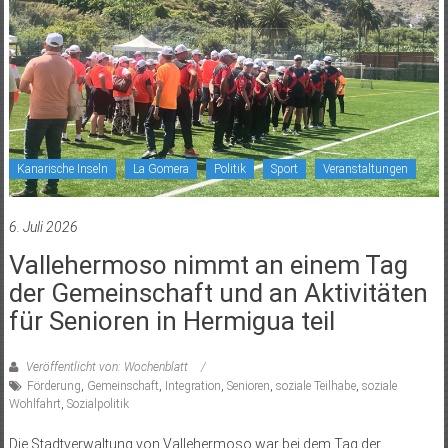
Kanarische Inseln
La Gomera
Politik
Sport
Veranstaltungen
6. Juli 2026
Vallehermoso nimmt an einem Tag
der Gemeinschaft und an Aktivitäten
für Senioren in Hermigua teil
Veröffentlicht von: Wochenblatt
Förderung
,
Gemeinschaft
,
Integration
,
Senioren
,
soziale Teilhabe
,
soziale
Wohlfahrt
,
Sozialpolitik
Die Stadtverwaltung von Vallehermoso war bei dem Tag der