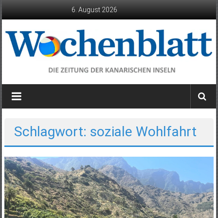
Zum
6. August 2026
Inhalt
springen
Wochenblatt
die
Zeitung
der
Schlagwort: soziale Wohlfahrt
Kanarischen
Inseln