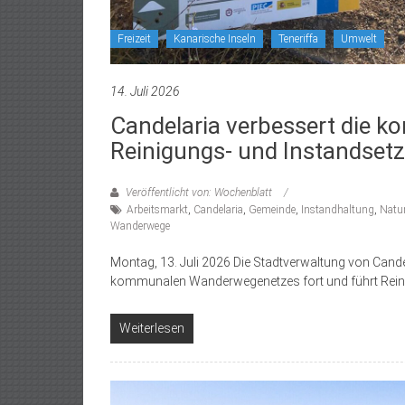
Freizeit
Kanarische Inseln
Teneriffa
Umwelt
14. Juli 2026
Candelaria verbessert die
Reinigungs- und Instandset
Veröffentlicht von: Wochenblatt
Arbeitsmarkt
,
Candelaria
,
Gemeinde
,
Instandhaltung
,
Natu
Wanderwege
Montag, 13. Juli 2026 Die Stadtverwaltung von Can
kommunalen Wanderwegenetzes fort und führt Reini
Weiterlesen