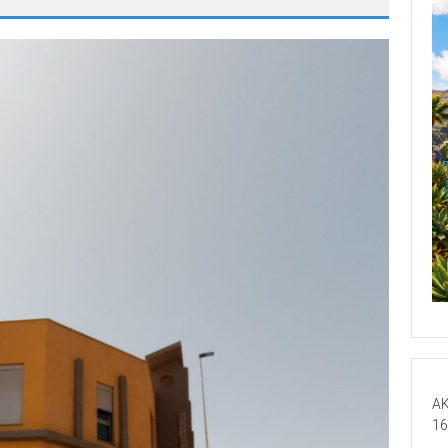
AK
16