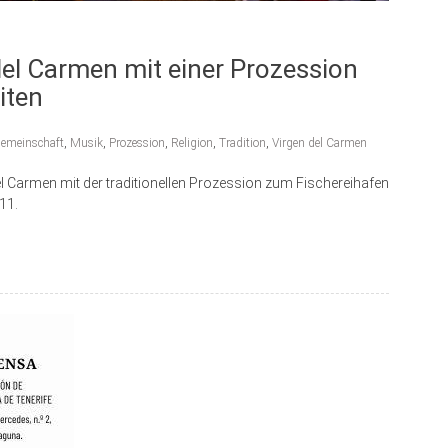
 del Carmen mit einer Prozession
iten
emeinschaft
,
Musik
,
Prozession
,
Religion
,
Tradition
,
Virgen del Carmen
del Carmen mit der traditionellen Prozession zum Fischereihafen
11.