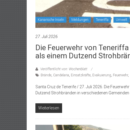
Kanarische Inseln
Meldungen
Teneriffa
Umwelt
27. Juli 2026
Die Feuerwehr von Teneriff
als einem Dutzend Strohbrä
Veröffentlicht von: Wochenblatt
Brände
,
Candelaria
,
Einsatzkräfte
,
Evakuierung
,
Feuerwehr
,
Santa Cruz de Tenerife / 27. Juli 2026. Die Feuerw
Dutzend Strohbränden in verschiedenen Gemeinden
Weiterlesen