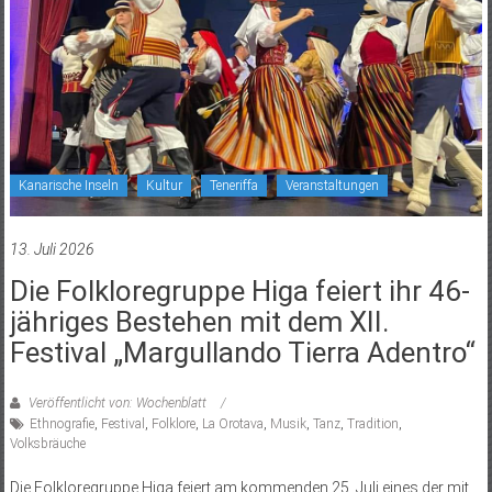
Kanarische Inseln
Kultur
Teneriffa
Veranstaltungen
13. Juli 2026
Die Folkloregruppe Higa feiert ihr 46-
jähriges Bestehen mit dem XII.
Festival „Margullando Tierra Adentro“
Veröffentlicht von: Wochenblatt
Ethnografie
,
Festival
,
Folklore
,
La Orotava
,
Musik
,
Tanz
,
Tradition
,
Volksbräuche
Die Folkloregruppe Higa feiert am kommenden 25. Juli eines der mit