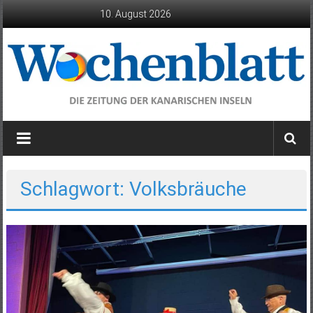
Zum
10. August 2026
Inhalt
springen
Wochenblatt
die
Zeitung
der
Schlagwort: Volksbräuche
Kanarischen
Inseln