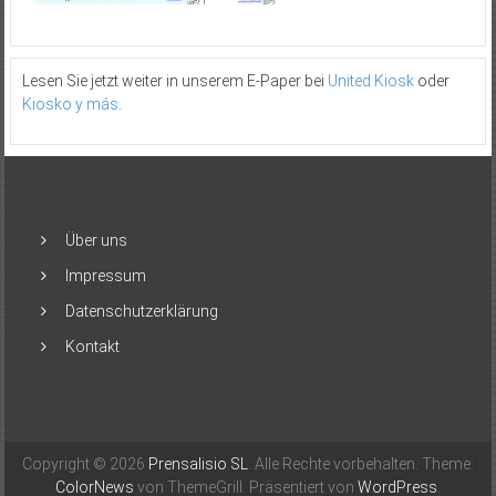
Lesen Sie jetzt weiter in unserem E-Paper bei
United Kiosk
oder
Kiosko y más
.
Über uns
Impressum
Datenschutzerklärung
Kontakt
Copyright © 2026
Prensalisio SL
. Alle Rechte vorbehalten. Theme:
ColorNews
von ThemeGrill. Präsentiert von
WordPress
.