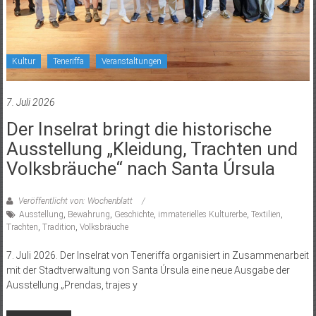
Kultur
Teneriffa
Veranstaltungen
7. Juli 2026
Der Inselrat bringt die historische
Ausstellung „Kleidung, Trachten und
Volksbräuche“ nach Santa Úrsula
Veröffentlicht von: Wochenblatt
Ausstellung
,
Bewahrung
,
Geschichte
,
immaterielles Kulturerbe
,
Textilien
,
Trachten
,
Tradition
,
Volksbräuche
7. Juli 2026. Der Inselrat von Teneriffa organisiert in Zusammenarbeit
mit der Stadtverwaltung von Santa Úrsula eine neue Ausgabe der
Ausstellung „Prendas, trajes y