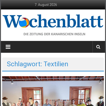
Zum
7. August 2026
Inhalt
springen
Wochenblatt
die
Zeitung
der
Schlagwort: Textilien
Kanarischen
Inseln