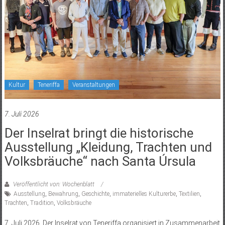
Kultur
Teneriffa
Veranstaltungen
7. Juli 2026
Der Inselrat bringt die historische
Ausstellung „Kleidung, Trachten und
Volksbräuche“ nach Santa Úrsula
Veröffentlicht von: Wochenblatt
Ausstellung
,
Bewahrung
,
Geschichte
,
immaterielles Kulturerbe
,
Textilien
,
Trachten
,
Tradition
,
Volksbräuche
7. Juli 2026. Der Inselrat von Teneriffa organisiert in Zusammenarbeit