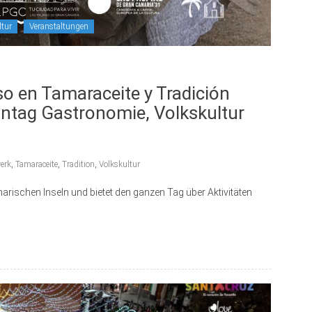
ltur
Veranstaltungen
so en Tamaraceite y Tradición
nntag Gastronomie, Volkskultur
erk
,
Tamaraceite
,
Tradition
,
Volkskultur
narischen Inseln und bietet den ganzen Tag über Aktivitäten