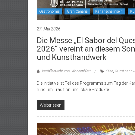
Gastronomie
Gran Canaria
Kanarische Inseln
Ku
27. Mai 2026
Die Messe „El Sabor del Que
2026“ vereint an diesem So
und Kunsthandwerk
Veröffentlicht von: Wochenblatt
Käse
,
Kunsthandw
Die Initiative ist Teil des Programms zum Tag der Ka
rund um Tradition und lokale Produkte
Weiterlesen