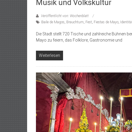
Musik und Volkskultur
Veröffentlicht von: Wochenblatt
Baile de Magos
,
Brauchtum
,
Fest
,
Fiestas de Mayo
,
Identitä
Die Stadt stellt 720 Tische und zahlreiche Bühnen be
Mayo zu feiern, das Folklore, Gastronomie und
Weiterlesen