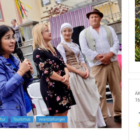
AK
16
ltur
Tourismus
Veranstaltungen