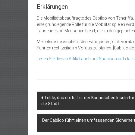
Erklärungen
Die Mobilitätsbeauftragte des Cabildo von Teneriffa,
eine grundlegende Rolle für die Mobilität spielen wird
Tausende von Menschen bietet, die zu den geplanten
Metrotenerife empfiehlt den Fahrgästen, sich vorab 
Fahrten rechtzeitig im Voraus zu planen. [Cabildo de 
Lesen Sie diesen Artikel auch auf Spanisch auf elalis
Beitragsnavigation
Telde, das erste Tor der Kanarischen Inseln fü
die Stadt
Der Cabildo führt einen umfassenden Sicherheit