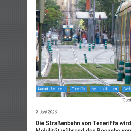
Kanarische Inseln
Teneriffa
Veranstaltungen
Verk
(Cabi
9. Juni 2026
Die Straßenbahn von Teneriffa wird
Mobilität während des Besuchs von 