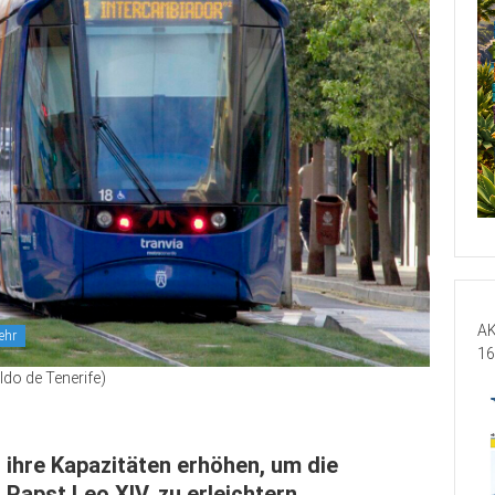
AK
ehr
16
ldo de Tenerife)
 ihre Kapazitäten erhöhen, um die
Papst Leo XIV. zu erleichtern