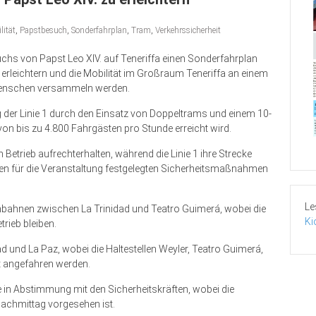
lität
,
Papstbesuch
,
Sonderfahrplan
,
Tram
,
Verkehrssicherheit
uchs von Papst Leo XIV. auf Teneriffa einen Sonderfahrplan
erleichtern und die Mobilität im Großraum Teneriffa an einem
Menschen versammeln werden.
 der Linie 1 durch den Einsatz von Doppeltrams und einem 10-
on bis zu 4.800 Fahrgästen pro Stunde erreicht wird.
 Betrieb aufrechterhalten, während die Linie 1 ihre Strecke
en für die Veranstaltung festgelegten Sicherheitsmaßnahmen
Le
nbahnen zwischen La Trinidad und Teatro Guimerá, wobei die
Ki
rieb bleiben.
ad und La Paz, wobei die Haltestellen Weyler, Teatro Guimerá,
 angefahren werden.
 in Abstimmung mit den Sicherheitskräften, wobei die
achmittag vorgesehen ist.