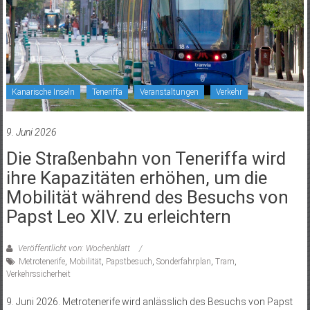
Kanarische Inseln
Teneriffa
Veranstaltungen
Verkehr
9. Juni 2026
Die Straßenbahn von Teneriffa wird
ihre Kapazitäten erhöhen, um die
Mobilität während des Besuchs von
Papst Leo XIV. zu erleichtern
Veröffentlicht von: Wochenblatt
Metrotenerife
,
Mobilität
,
Papstbesuch
,
Sonderfahrplan
,
Tram
,
Verkehrssicherheit
9. Juni 2026. Metrotenerife wird anlässlich des Besuchs von Papst