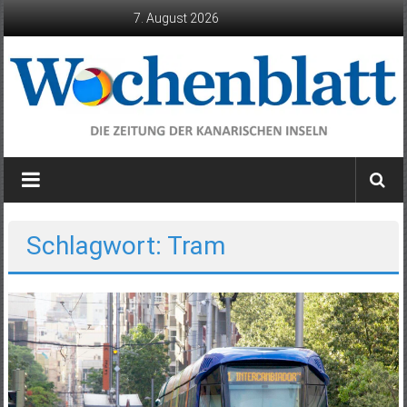
Zum
7. August 2026
Inhalt
springen
Wochenblatt
die
Zeitung
der
Schlagwort: Tram
Kanarischen
Inseln