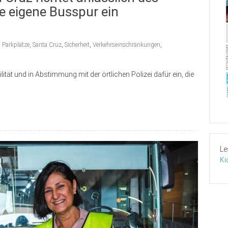
e eigene Busspur ein
,
Parkplätze
,
Santa Cruz
,
Sicherheit
,
Verkehrseinschränkungen
,
ität und in Abstimmung mit der örtlichen Polizei dafür ein, die
Le
Ki