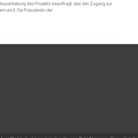
usarbeitung des Projekts beauftragt, das den Zugang zur
rn wird. Die Präsidentin der