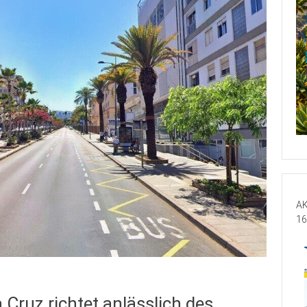
AK
16
Cruz richtet anlässlich des