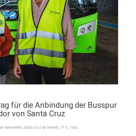
trag für die Anbindung der Busspur
ador von Santa Cruz
her Nahverkehr
,
Santa Cruz de Tenerife
,
TF-5
,
Titsa