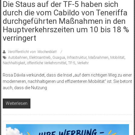
Die Staus auf der TF-5 haben sich
durch die vom Cabildo von Teneriffa
durchgeführten Maßnahmen in den
Hauptverkehrszeiten um 10 bis 18 %
verringert
Veröffentlicht von: Wochenblatt
Autobahnen
,
Elektroantrieb
,
Guagua
,
Infrastruktur
,
Maßnahmen
,
Mobilität
,
Nachhaltigkeit
,
öffentliche Verkehrsmittel
,
TF-5
,
Verkehr
Rosa Dávila verkündet, dass die Insel „auf dem richtigen Weg zu einer
moderneren, nachhaltigeren und effizienteren Mobilität“ ist. Sie betont
auch, dass die Nutzung
Weiterlesen