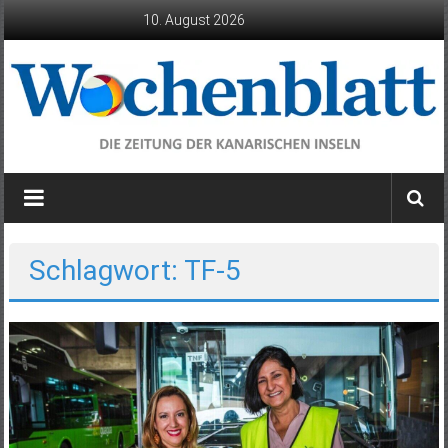
Zum
10. August 2026
Inhalt
springen
Wochenblatt
die
Zeitung
der
Schlagwort: TF-5
Kanarischen
Inseln