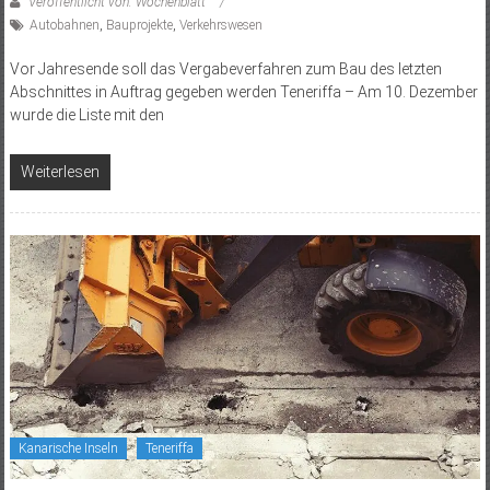
Veröffentlicht von: Wochenblatt
Autobahnen
,
Bauprojekte
,
Verkehrswesen
Vor Jahresende soll das Vergabeverfahren zum Bau des letzten
Abschnittes in Auftrag gegeben werden Teneriffa – Am 10. Dezember
wurde die Liste mit den
Weiterlesen
Kanarische Inseln
Teneriffa