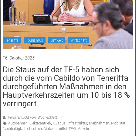
Teneriffa
Tourismus
Umwelt
Wirtschaft
16. Oktober 2025
Die Staus auf der TF-5 haben sich
durch die vom Cabildo von Teneriffa
durchgeführten Maßnahmen in den
Hauptverkehrszeiten um 10 bis 18 %
verringert
Veröffentlicht von: Wochenblatt
Autobahnen
,
Elektroantrieb
,
Guagua
,
Infrastruktur
,
Maßnahmen
,
Mobilität
,
Nachhaltigkeit
,
öffentliche Verkehrsmittel
,
TF-5
,
Verkehr