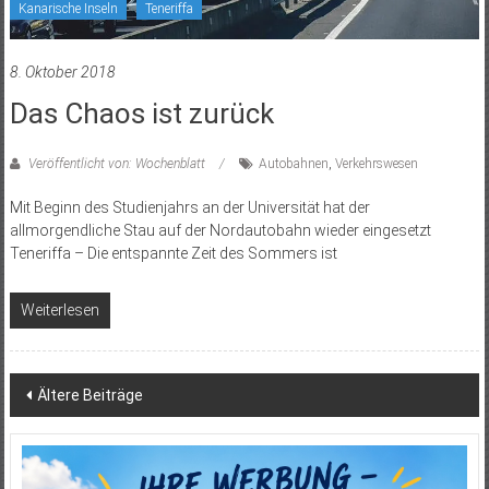
Kanarische Inseln
Teneriffa
8. Oktober 2018
Das Chaos ist zurück
Veröffentlicht von: Wochenblatt
Autobahnen
,
Verkehrswesen
Mit Beginn des Studienjahrs an der Universität hat der
allmorgendliche Stau auf der Nordautobahn wieder eingesetzt
Teneriffa – Die entspannte Zeit des Sommers ist
Weiterlesen
Beitragsnavigation
Ältere Beiträge