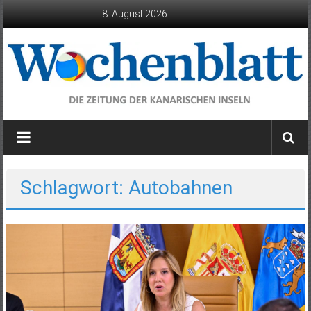
Zum
8. August 2026
Inhalt
springen
Wochenblatt
die
Zeitung
der
Schlagwort: Autobahnen
Kanarischen
Inseln