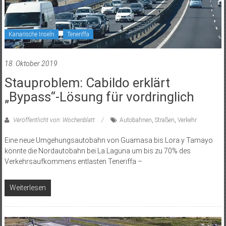
Kanarische Inseln
Teneriffa
18. Oktober 2019
Stauproblem: Cabildo erklärt
„Bypass“-Lösung für vordringlich
Veröffentlicht von: Wochenblatt
Autobahnen
,
Straßen
,
Verkehr
Eine neue Umgehungsautobahn von Guamasa bis Lora y Tamayo
könnte die Nordautobahn bei La Laguna um bis zu 70% des
Verkehrsaufkommens entlasten Teneriffa –
Weiterlesen