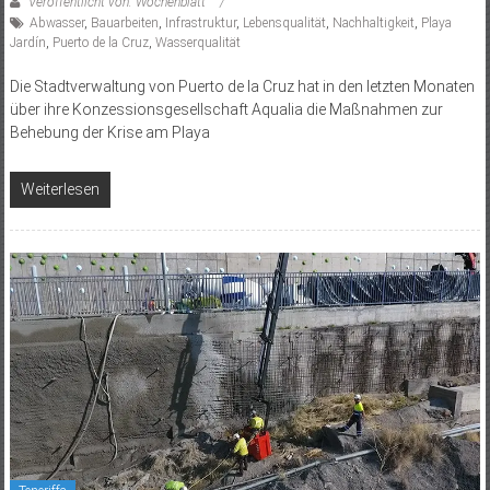
Veröffentlicht von: Wochenblatt
Abwasser
,
Bauarbeiten
,
Infrastruktur
,
Lebensqualität
,
Nachhaltigkeit
,
Playa
Jardín
,
Puerto de la Cruz
,
Wasserqualität
Die Stadtverwaltung von Puerto de la Cruz hat in den letzten Monaten
über ihre Konzessionsgesellschaft Aqualia die Maßnahmen zur
Behebung der Krise am Playa
Weiterlesen