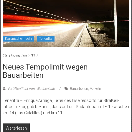
Kanarische Inseln
Teneriffa
18. Dezember 2019
Neues Tempo­limit wegen
Bauarbeiten
Veröffentlicht von: Wochenblatt
Bauarbeiten
,
Verkehr
Teneriffa – Enrique Arriaga, Leiter des Inselressorts für Straßen­
infrastruktur, gab bekannt, dass auf der Südautobahn TF-1 zwischen
km 14 (Las Caletillas) und km 11
Weiterlesen