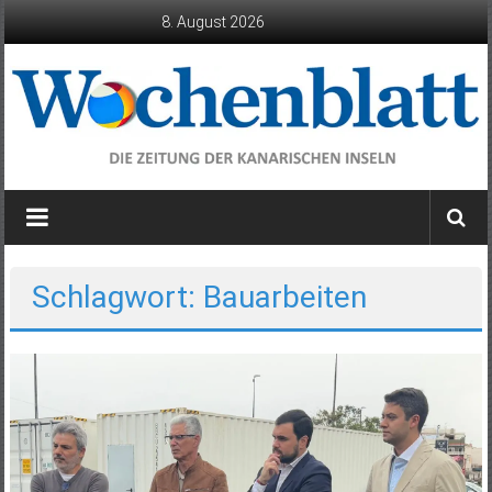
Zum
8. August 2026
Inhalt
springen
Wochenblatt
die
Zeitung
der
Schlagwort: Bauarbeiten
Kanarischen
Inseln