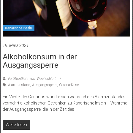
Kanarische Inseln
19. März 2021
Alkoholkonsum in der
Ausgangssperre
Veröffentlicht von: Wochenblatt
Alarmzustand
,
Ausgangssperre
,
Corona-Krise
Ein Viertel der Canarios wandte sich während des Alarmzustandes
vermehrt alkoholischen Getränken zu Kanarische Inseln – Während
der Ausgangssperre, die in der Zeit des
Weiterlesen