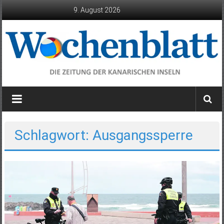
Zum
9. August 2026
Inhalt
springen
Wochenblatt
die
Zeitung
der
Schlagwort: Ausgangssperre
Kanarischen
Inseln