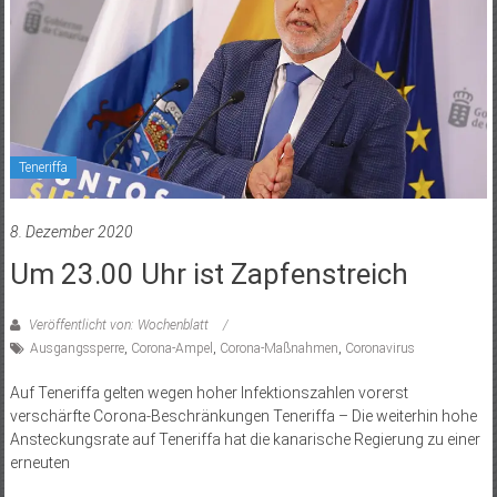
Teneriffa
8. Dezember 2020
Um 23.00 Uhr ist Zapfenstreich
Veröffentlicht von: Wochenblatt
Ausgangssperre
,
Corona-Ampel
,
Corona-Maßnahmen
,
Coronavirus
Auf Teneriffa gelten wegen hoher Infektionszahlen vorerst
verschärfte Corona-Beschränkungen Teneriffa – Die weiterhin hohe
Ansteckungsrate auf Teneriffa hat die kanarische Regierung zu einer
erneuten