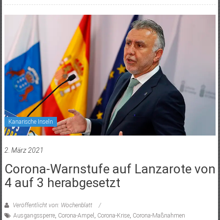
Kanarische Inseln
2. März 2021
Corona-Warnstufe auf Lanzarote von
4 auf 3 herabgesetzt
Veröffentlicht von: Wochenblatt
Ausgangssperre
,
Corona-Ampel
,
Corona-Krise
,
Corona-Maßnahmen