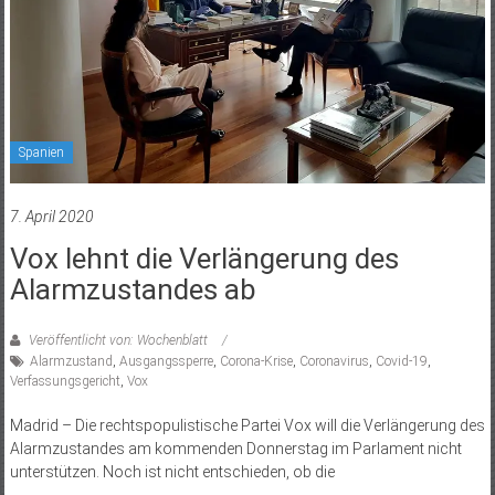
Spanien
7. April 2020
Vox lehnt die Verlängerung des
Alarmzustandes ab
Veröffentlicht von: Wochenblatt
Alarmzustand
,
Ausgangssperre
,
Corona-Krise
,
Coronavirus
,
Covid-19
,
Verfassungsgericht
,
Vox
Madrid – Die rechtspopulistische Partei Vox will die Verlängerung des
Alarmzustandes am kommenden Donnerstag im Parlament nicht
unterstützen. Noch ist nicht entschieden, ob die