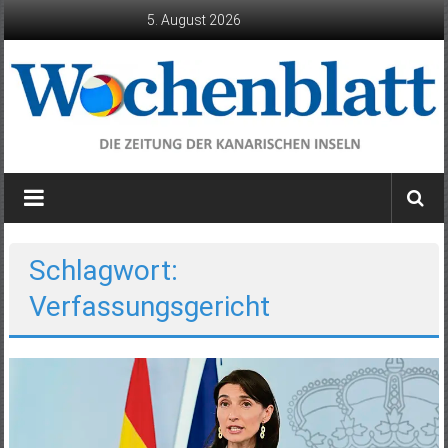
Zum
5. August 2026
Inhalt
springen
Wochenblatt
die
Zeitung
der
Schlagwort:
Kanarischen
Verfassungsgericht
Inseln