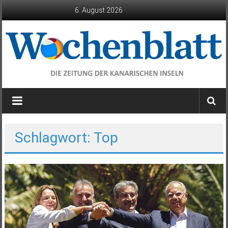
Zum
6. August 2026
Inhalt
springen
Wochenblatt
die
Zeitung
der
Schlagwort: Top
Kanarischen
Inseln