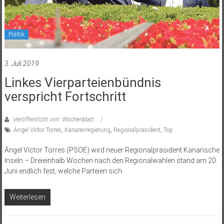
Politik
3. Juli 2019
Linkes Vierparteienbündnis
verspricht Fortschritt
Veröffentlicht von: Wochenblatt
Ángel Víctor Torres
,
Kanarenregierung
,
Regionalpräsident
,
Top
Ángel Víctor Torres (PSOE) wird neuer Regionalpräsident Kanarische
Inseln – Dreieinhalb Wochen nach den Regionalwahlen stand am 20.
Juni endlich fest, welche Parteien sich
Weiterlesen