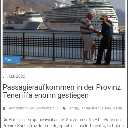
Teneriffa
11. Mai 2022
Passagieraufkommen in der Provinz
Teneriffa enorm gestiegen
Veröffentlicht von: Wochenblatt
Fähren
,
Fährenverkehr
,
Häfen
,
Waren
Die Häfen liegen spanienweit an der Spitze Teneriffa – Die Häfen der
Provinz Santa Cruz de Tenerife, sprich der Inseln Teneriffa, La Palma,