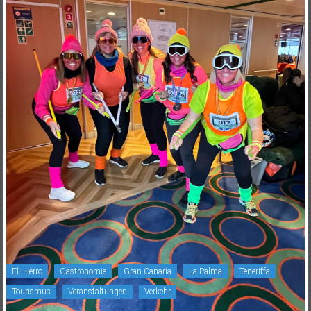
El Hierro
Gastronomie
Gran Canaria
La Palma
Teneriffa
Tourismus
Veranstaltungen
Verkehr