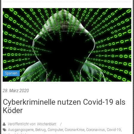
Spanien
28. März 2020
Cyberkriminelle nutzen Covid-19 als
Köder
Veröffentlicht von: Wochenblatt
Ausgangssperre
,
Betrug
,
Computer
,
Corona-Krise
,
Coronavirus
,
Covid-19
,