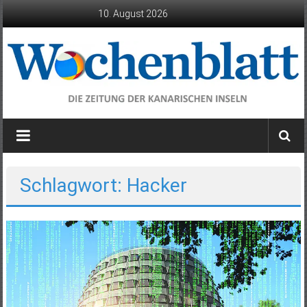
Zum
10. August 2026
Inhalt
springen
Wochenblatt
die
Zeitung
der
Schlagwort: Hacker
Kanarischen
Inseln