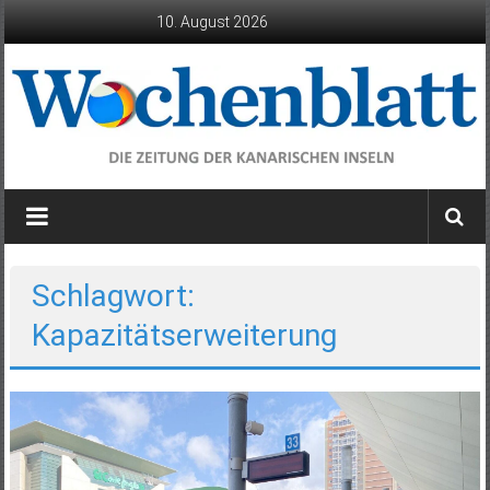
Zum
10. August 2026
Inhalt
springen
Wochenblatt
die
Zeitung
der
Schlagwort:
Kanarischen
Kapazitätserweiterung
Inseln