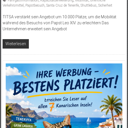
Fahrgastinformation
,
Kapazitätserweiterung
,
Mobilität
,
öffentliche
Verkehrsmittel
,
Papstbesuch
,
Santa Cruz de Tenerife
,
Shuttlebus
,
Sicherheit
TITSA verstärkt sein Angebot um 10.000 Plätze, um die Mobilität
während des Besuchs von Papst Leo XIV. zu erleichtern Das
Unternehmen erweitert sein Angebot
Weiterlesen