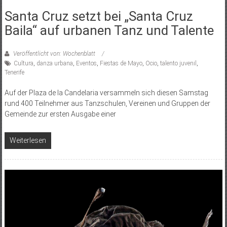
Santa Cruz setzt bei „Santa Cruz
Baila“ auf urbanen Tanz und Talente
Veröffentlicht von: Wochenblatt
Cultura
,
danza urbana
,
Eventos
,
Fiestas de Mayo
,
Ocio
,
talento juvenil
,
Tenerife
Auf der Plaza de la Candelaria versammeln sich diesen Samstag
rund 400 Teilnehmer aus Tanzschulen, Vereinen und Gruppen der
Gemeinde zur ersten Ausgabe einer
Weiterlesen