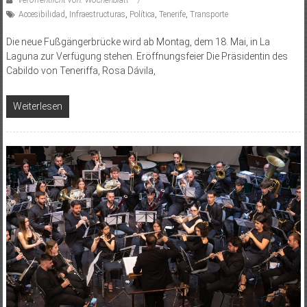
Veröffentlicht von: Wochenblatt
Accesibilidad
,
Infraestructuras
,
Política
,
Tenerife
,
Transporte
Die neue Fußgängerbrücke wird ab Montag, dem 18. Mai, in La
Laguna zur Verfügung stehen. Eröffnungsfeier Die Präsidentin des
Cabildo von Teneriffa, Rosa Dávila,
Weiterlesen