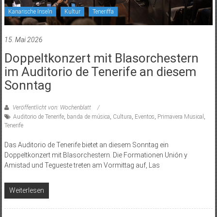
Kanarische Inseln
Kultur
Teneriffa
15. Mai 2026
Doppeltkonzert mit Blasorchestern
im Auditorio de Tenerife an diesem
Sonntag
Veröffentlicht von: Wochenblatt
Auditorio de Tenerife
,
banda de música
,
Cultura
,
Eventos
,
Primavera Musical
,
Tenerife
Das Auditorio de Tenerife bietet an diesem Sonntag ein
Doppeltkonzert mit Blasorchestern. Die Formationen Unión y
Amistad und Tegueste treten am Vormittag auf, Las
Weiterlesen