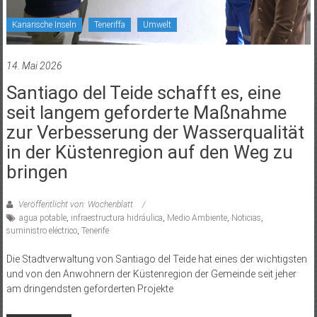
Kanarische Inseln
Teneriffa
Umwelt
14. Mai 2026
Santiago del Teide schafft es, eine
seit langem geforderte Maßnahme
zur Verbesserung der Wasserqualität
in der Küstenregion auf den Weg zu
bringen
Veröffentlicht von: Wochenblatt
agua potable
,
infraestructura hidráulica
,
Medio Ambiente
,
Noticias
,
suministro eléctrico
,
Tenerife
Die Stadtverwaltung von Santiago del Teide hat eines der wichtigsten
und von den Anwohnern der Küstenregion der Gemeinde seit jeher
am dringendsten geforderten Projekte