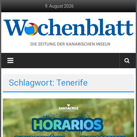
Zum
9. August 2026
Inhalt
springen
Wochenblatt
die
Zeitung
der
Schlagwort: Tenerife
Kanarischen
Inseln