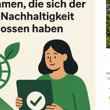
AK
16