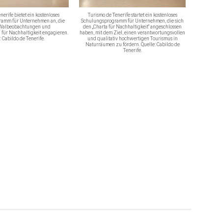
nerife bietet ein kostenloses
Turismo de Tenerife startet ein kostenloses
amm für Unternehmen an, die
Schulungsprogramm für Unternehmen, die sich
 Walbeobachtungen und
den „Charta für Nachhaltigkeit“ angeschlossen
 für Nachhaltigkeit engagieren.
haben, mit dem Ziel, einen verantwortungsvollen
: Cabildo de Tenerife.
und qualitativ hochwertigen Tourismus in
Naturräumen zu fördern. Quelle: Cabildo de
Tenerife.