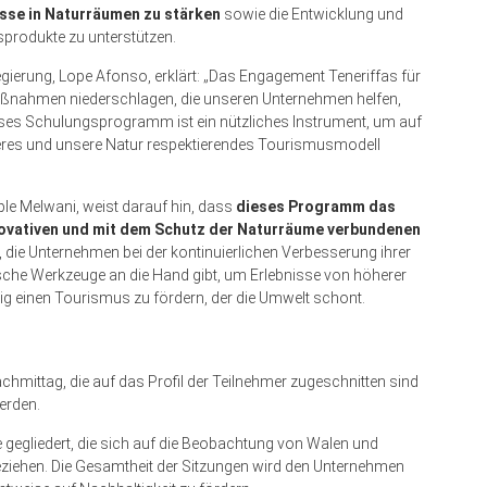
isse in Naturräumen zu stärken
sowie die Entwicklung und
rodukte zu unterstützen.
gierung, Lope Afonso, erklärt: „Das Engagement Teneriffas für
ßnahmen niederschlagen, die unseren Unternehmen helfen,
ses Schulungsprogramm ist ein nützliches Instrument, um auf
res und unsere Natur respektierendes Tourismusmodell
le Melwani, weist darauf hin, dass
dieses Programm das
novativen und mit dem Schutz der Naturräume verbundenen
ist, die Unternehmen bei der kontinuierlichen Verbesserung ihrer
tische Werkzeuge an die Hand gibt, um Erlebnisse von höherer
tig einen Tourismus zu fördern, der die Umwelt schont.
mittag, die auf das Profil der Teilnehmer zugeschnitten sind
erden.
e gegliedert, die sich auf die Beobachtung von Walen und
 beziehen. Die Gesamtheit der Sitzungen wird den Unternehmen