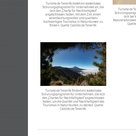
Turismo de Tenerife bietet ein kostenloses
Schulungsprogramm für Unternehmen an, die
Turismo de Te
sich den „Charta für Nachhaltigkeit“
Schulungsprogr
angeschlossen haben, mit dem Ziel, einen
sich bei
verantwortungsvollen und qualitativ
Naturerlebnissen
hochwertigen Tourismus in Naturräumen zu
Quelle
fördern. Quelle: Cabildo de Tenerife.
Turismo de Tenerife fördert ein kostenloses
Schulungsprogramm für Unternehmen, die sich
den „Chartas für Nachhaltigkeit“ angeschlossen
haben, um die Qualität und Nachhaltigkeit des
Tourismus in Naturräumen zu stärken. Quelle:
Cabildo de Tenerife.