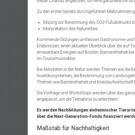
beider Chartas angeboten, um eine ganzheitliche Sic
Zu den ersten bereits durchgeführten Maßnahmen g
Sitzung zur Berechnung des CO2-Fußabdrucks bei t
Interpretation des Naturerbes.
Kommende Sitzungen umfassen Gastronomie und lo
Erlebnissen, einen aktuellen Überblick über die au
erneuerbare Energien auf Booten, Barrierefreiheit bei
im Tourismussektor.
Bei Aktivitäten in der Natur werden Themen wie die
Inselökosystemen, die Bestimmung von Landvögeln u
Themen wie Barrierefreiheit und Kreislaufwirtschaft 
Die Vorträge und Workshops werden über das ganze Ja
angepasst, um die Teilnahme zu erleichtern.
Es werden Nachbildungen einheimischer Tierart
über die Next-Generation-Fonds finanziert werd
Maßstab für Nachhaltigkeit