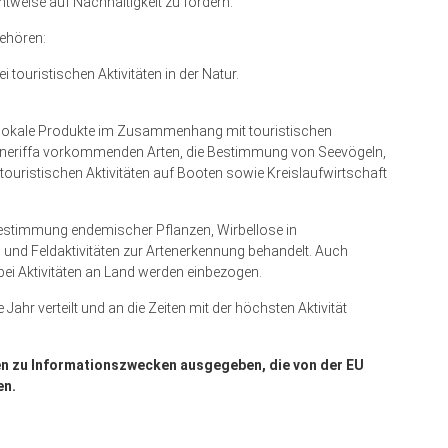
htweise auf Nachhaltigkeit zu fördern.
ehören:
ouristischen Aktivitäten in der Natur.
kale Produkte im Zusammenhang mit touristischen
f Teneriffa vorkommenden Arten, die Bestimmung von Seevögeln,
 touristischen Aktivitäten auf Booten sowie Kreislaufwirtschaft
 Bestimmung endemischer Pflanzen, Wirbellose in
nd Feldaktivitäten zur Artenerkennung behandelt. Auch
bei Aktivitäten an Land werden einbezogen.
hr verteilt und an die Zeiten mit der höchsten Aktivität
en zu Informationszwecken ausgegeben, die von der EU
en.