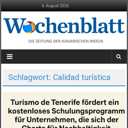
Zum
6. August 2026
Inhalt
springen
Wochenblatt
die
Zeitung
der
Schlagwort: Calidad turística
Kanarischen
Inseln