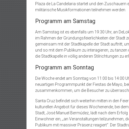
Plaza de La Candelaria startet und den Zuschauern e
militärische Musikformationen teilnehmen werden.
Programm am Samstag
Am Samstag ist es ebenfalls um 19:30 Uhr, an DeLoko
im Rahmen der Gründungsfeierlichkeiten der Stadt 
gemeinsam mit der Stadtkapelle der Stadt auftritt, 
und so mit dem Publikum zu interagieren, zu tanzen u
die Stadtkapelle in völlig anderen Stilrichtungen zu e
Programm am Sonntag
Die Woche endet am Sonntag von 11:00 bis 14:00 Uh
neuartigen Programmpunkt der Fiestas de Mayo, bei
zusammenkommen, um die Besucher zu überrasche
Santa Cruz befindet sich weiterhin mitten in den Fei
kulturellen Angebot für dieses Wochenende, bei dem
Stadt, José Manuel Bermúdez, lädt nach dem Erfol
Einwohner ein, „an Veranstaltungen teilzunehmen, die
Publikum mit massiver Präsenz reagiert“. Der Stadtrat