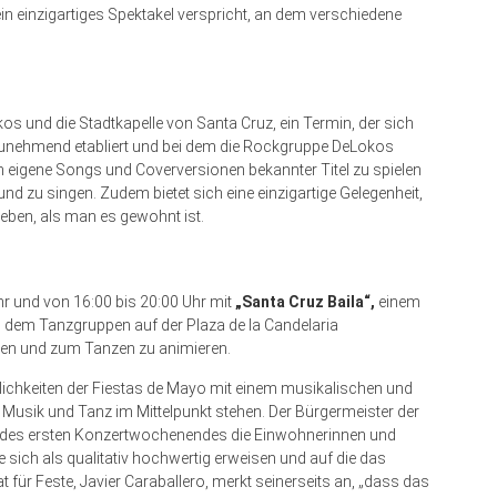
in einzigartiges Spektakel verspricht, an dem verschiedene
s und die Stadtkapelle von Santa Cruz, ein Termin, der sich
zunehmend etabliert und bei dem die Rockgruppe DeLokos
um eigene Songs und Coverversionen bekannter Titel zu spielen
nd zu singen. Zudem bietet sich eine einzigartige Gelegenheit,
rleben, als man es gewohnt ist.
r und von 16:00 bis 20:00 Uhr mit
„Santa Cruz Baila“,
einem
 dem Tanzgruppen auf der Plaza de la Candelaria
n und zum Tanzen zu animieren.
erlichkeiten der Fiestas de Mayo mit einem musikalischen und
 Musik und Tanz im Mittelpunkt stehen. Der Bürgermeister der
g des ersten Konzertwochenendes die Einwohnerinnen und
 sich als qualitativ hochwertig erweisen und auf die das
 für Feste, Javier Caraballero, merkt seinerseits an, „dass das