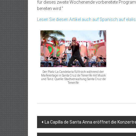
für dieses zweite Wochenende vorbereitete Programm
bereiten wird.“
Lesen Sie diesen Artikel auch auf Spanisch auf elalis
Der Platz La Candelaria füllt sich während der
Maifeiertage in Santa Cruz de Tenerife mit Musik
und Tanz. Quelle: Stadtverwaltung Santa Cruz de
Tenerife
Beitragsnavigation
La Capilla de Santa Anna eröffnet die Konzertr