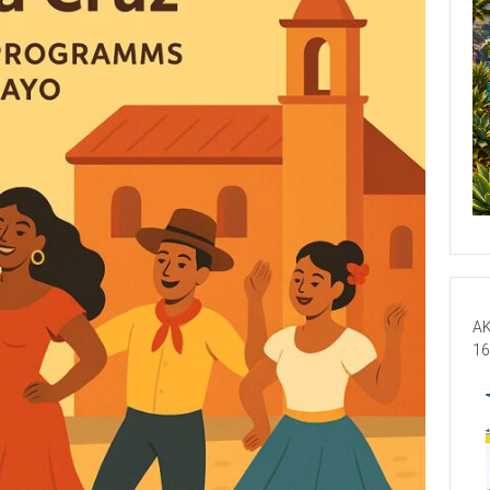
AK
16