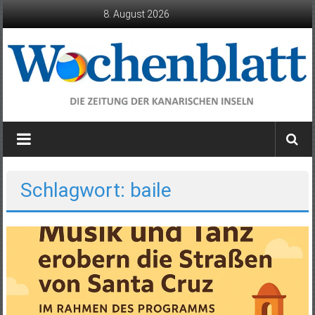
Zum
8. August 2026
Inhalt
springen
Wochenblatt
die
Zeitung
der
Schlagwort: baile
Kanarischen
Inseln