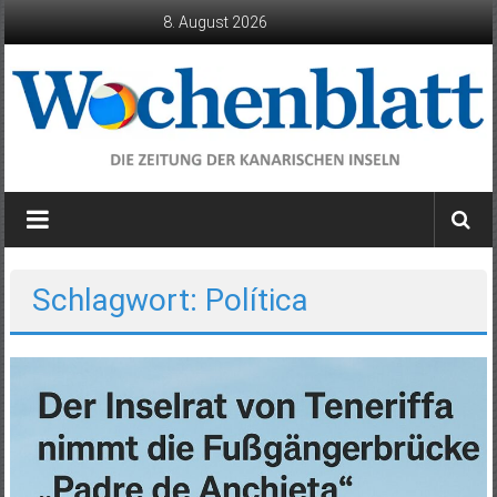
Zum
8. August 2026
Inhalt
springen
Wochenblatt
die
Zeitung
der
Schlagwort: Política
Kanarischen
Inseln