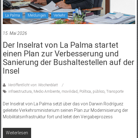
La Palma
Meldungen
Verkehr
15. Mai 2026
Der Inselrat von La Palma startet
einen Plan zur Verbesserung und
Sanierung der Bushaltestellen auf der
Insel
Veröffentlicht von: Wochenblatt
infraestructura
,
Medio Ambiente
,
movilidad
,
Política
,
público
,
Transporte
Der Inselrat von La Palma setzt über das von Darwin Rodríguez
geleitete Verkehrsministerium seinen Plan zur Modernisierung der
Mobilitätsinfrastruktur fort und leitet den Vergabeprozess
Weiterlesen