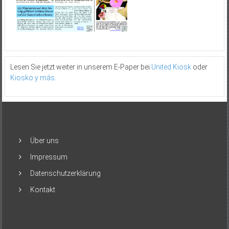
Lesen Sie jetzt weiter in unserem E-Paper bei
United Kiosk
oder
Kiosko y más
.
Über uns
Impressum
Datenschutzerklärung
Kontakt