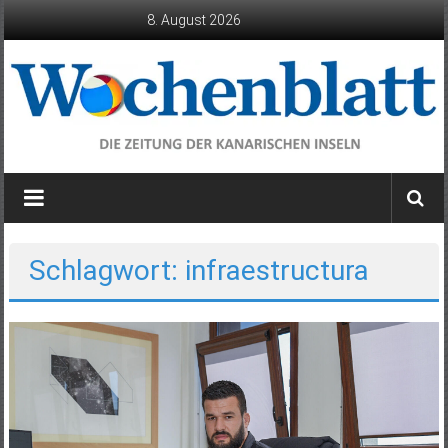
Zum
8. August 2026
Inhalt
springen
Wochenblatt
die
Zeitung
der
Schlagwort: infraestructura
Kanarischen
Inseln