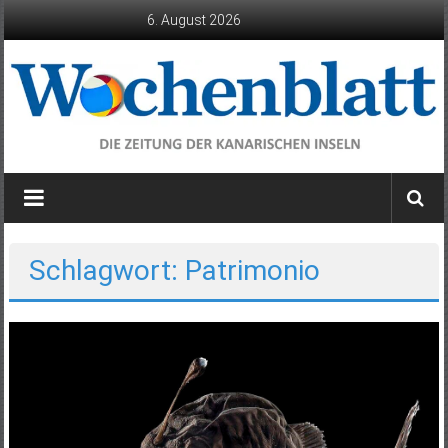
Zum
6. August 2026
Inhalt
springen
Wochenblatt
die
Zeitung
der
Schlagwort: Patrimonio
Kanarischen
Inseln