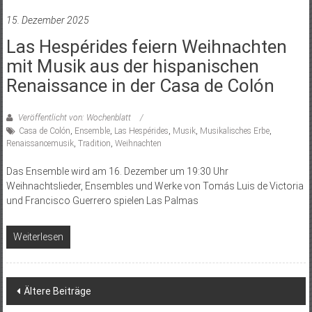
15. Dezember 2025
Las Hespérides feiern Weihnachten
mit Musik aus der hispanischen
Renaissance in der Casa de Colón
Veröffentlicht von: Wochenblatt
Casa de Colón
,
Ensemble
,
Las Hespérides
,
Musik
,
Musikalisches Erbe
,
Renaissancemusik
,
Tradition
,
Weihnachten
Das Ensemble wird am 16. Dezember um 19:30 Uhr
Weihnachtslieder, Ensembles und Werke von Tomás Luis de Victoria
und Francisco Guerrero spielen Las Palmas
Weiterlesen
Beitragsnavigation
Ältere Beiträge