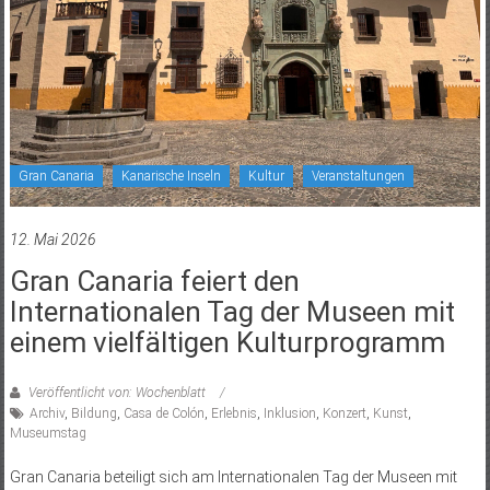
Gran Canaria
Kanarische Inseln
Kultur
Veranstaltungen
12. Mai 2026
Gran Canaria feiert den
Internationalen Tag der Museen mit
einem vielfältigen Kulturprogramm
Veröffentlicht von: Wochenblatt
Archiv
,
Bildung
,
Casa de Colón
,
Erlebnis
,
Inklusion
,
Konzert
,
Kunst
,
Museumstag
Gran Canaria beteiligt sich am Internationalen Tag der Museen mit