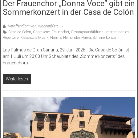
Der Frauenchor „Donna Voce“ gibt ein
Sommerkonzert in der Casa de Colón
Veröffentlicht von: Wochenblatt
Casa de Colón
,
Chorszene
,
Frauenchor
,
Gesangsausbildung
,
internationales
Repertoire
,
Klassische Musik
,
Narmis Hernández Perera
,
Sommerkonzert
Las Palmas de Gran Canaria, 29. Juni 2026.- Die Casa de Colón ist
am 1. Juli um 20:00 Uhr Schauplatz des „Sommerkonzerts“ des
Frauenchors
Weiterlesen