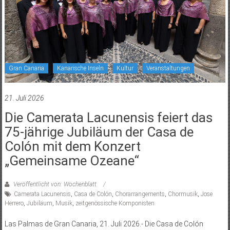
Gran Canaria
Kanarische Inseln
Kultur
Veranstaltungen
21. Juli 2026
Die Camerata Lacunensis feiert das
75-jährige Jubiläum der Casa de
Colón mit dem Konzert
„Gemeinsame Ozeane“
Veröffentlicht von: Wochenblatt
Camerata Lacunensis
,
Casa de Colón
,
Chorarrangements
,
Chormusik
,
Jose
Herrero
,
Jubiläum
,
Musik
,
zeitgenössische Komponisten
Las Palmas de Gran Canaria, 21. Juli 2026.- Die Casa de Colón