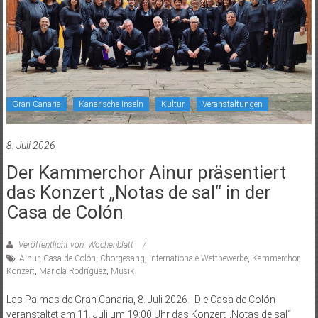
Gran Canaria
Kanarische Inseln
Kultur
Veranstaltungen
8. Juli 2026
Der Kammerchor Ainur präsentiert
das Konzert „Notas de sal“ in der
Casa de Colón
Veröffentlicht von: Wochenblatt
Ainur
,
Casa de Colón
,
Chorgesang
,
Internationale Wettbewerbe
,
Kammerchor
,
Konzert
,
Mariola Rodríguez
,
Musik
Las Palmas de Gran Canaria, 8. Juli 2026.- Die Casa de Colón
veranstaltet am 11. Juli um 19:00 Uhr das Konzert „Notas de sal“