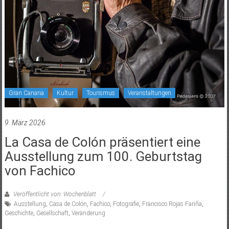
Gran Canaria
Kultur
Tourismus
Veranstaltungen
9. März 2026
La Casa de Colón präsentiert eine
Ausstellung zum 100. Geburtstag
von Fachico
Veröffentlicht von: Wochenblatt
Ausstellung
,
Casa de Colón
,
Fachico
,
Fotografie
,
Francisco Rojas Fariña
,
Geschichte
,
Gesellschaft
,
Veränderung