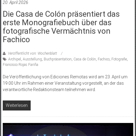
20. April 2026
Die Casa de Colón präsentiert das
erste Monografiebuch über das
fotografische Vermächtnis von
Fachico
Veröffentlicht von: Wochenblatt
Archipel
,
Ausstellung
,
Buchpräsentation
,
Casa de Colón
,
Fachico
,
Fotografie
,
Francisco Rojas Fariña
Die Veröffentlichung von Ediciones Remotas wird am 23. April um
19:00 Uhr im Rahmen einer Veranstaltung vorgestellt, an der das
verantwortliche Redaktionsteam teilnehmen wird.
Weiterlesen