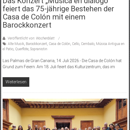
Das Konzert „Música en diálogo“
feiert das 75-jährige Bestehen der
Casa de Colón mit einem
Barockkonzert
Veröffentlicht von: Wochenblatt
Alte Musik
,
Barockkonzert
,
Casa de Colón
,
Cello
,
Cembalo
,
Música Antigua en
el Patio
,
Querflöte
,
Sopranistin
Las Palmas de Gran Canaria, 14. Juli 2026.- Die Casa de Colón hat
Grund zum Feiern. Am 18. Juli feiert das Kulturzentrum, das im
Weiterlesen