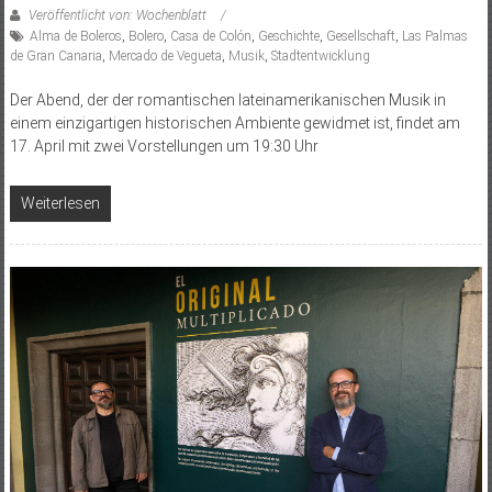
Veröffentlicht von: Wochenblatt
Alma de Boleros
,
Bolero
,
Casa de Colón
,
Geschichte
,
Gesellschaft
,
Las Palmas
de Gran Canaria
,
Mercado de Vegueta
,
Musik
,
Stadtentwicklung
Der Abend, der der romantischen lateinamerikanischen Musik in
einem einzigartigen historischen Ambiente gewidmet ist, findet am
17. April mit zwei Vorstellungen um 19:30 Uhr
Weiterlesen