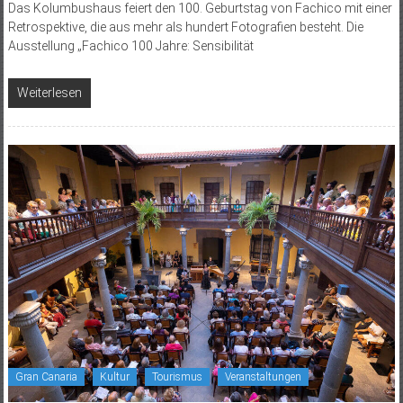
Das Kolumbushaus feiert den 100. Geburtstag von Fachico mit einer
Retrospektive, die aus mehr als hundert Fotografien besteht. Die
Ausstellung „Fachico 100 Jahre: Sensibilität
Weiterlesen
Gran Canaria
Kultur
Tourismus
Veranstaltungen