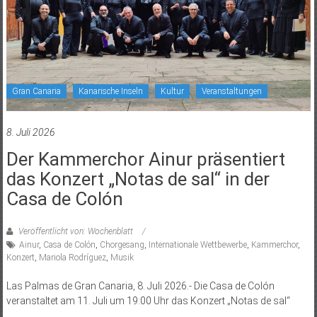
Gran Canaria
Kanarische Inseln
Kultur
Veranstaltungen
8. Juli 2026
Der Kammerchor Ainur präsentiert
das Konzert „Notas de sal“ in der
Casa de Colón
Veröffentlicht von: Wochenblatt
Ainur
,
Casa de Colón
,
Chorgesang
,
Internationale Wettbewerbe
,
Kammerchor
,
Konzert
,
Mariola Rodríguez
,
Musik
Las Palmas de Gran Canaria, 8. Juli 2026.- Die Casa de Colón
veranstaltet am 11. Juli um 19:00 Uhr das Konzert „Notas de sal“