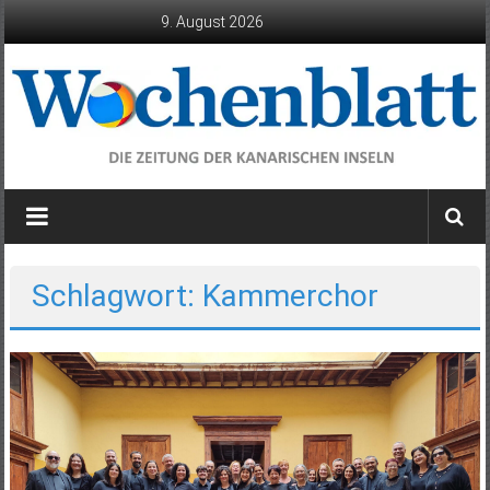
Zum
9. August 2026
Inhalt
springen
Wochenblatt
die
Zeitung
der
Schlagwort: Kammerchor
Kanarischen
Inseln