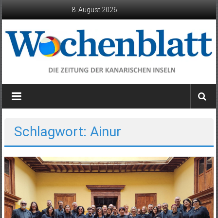
Zum
8. August 2026
Inhalt
springen
Wochenblatt
die
Zeitung
der
Schlagwort: Ainur
Kanarischen
Inseln