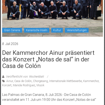
Gran Canaria
Kanarische Inseln
Kultur
Veranstaltungen
8. Juli 2026
Der Kammerchor Ainur präsentiert
das Konzert „Notas de sal“ in der
Casa de Colón
Veröffentlicht von: Wochenblatt
Ainur
,
Casa de Colón
,
Chorgesang
,
Internationale Wettbewerbe
,
Kammerchor
,
Konzert
,
Mariola Rodríguez
,
Musik
Las Palmas de Gran Canaria, 8. Juli 2026.- Die Casa de Colón
veranstaltet am 11. Juli um 19:00 Uhr das Konzert „Notas de sal“