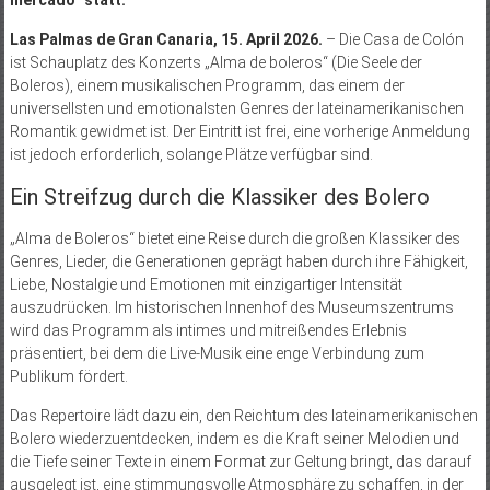
mercado“ statt.
Las Palmas de Gran Canaria, 15. April 2026.
– Die Casa de Colón
ist Schauplatz des Konzerts „Alma de boleros“ (Die Seele der
Boleros), einem musikalischen Programm, das einem der
universellsten und emotionalsten Genres der lateinamerikanischen
Romantik gewidmet ist. Der Eintritt ist frei, eine vorherige Anmeldung
ist jedoch erforderlich, solange Plätze verfügbar sind.
Ein Streifzug durch die Klassiker des Bolero
„Alma de Boleros“ bietet eine Reise durch die großen Klassiker des
Genres, Lieder, die Generationen geprägt haben durch ihre Fähigkeit,
Liebe, Nostalgie und Emotionen mit einzigartiger Intensität
auszudrücken. Im historischen Innenhof des Museumszentrums
wird das Programm als intimes und mitreißendes Erlebnis
präsentiert, bei dem die Live-Musik eine enge Verbindung zum
Publikum fördert.
Das Repertoire lädt dazu ein, den Reichtum des lateinamerikanischen
Bolero wiederzuentdecken, indem es die Kraft seiner Melodien und
die Tiefe seiner Texte in einem Format zur Geltung bringt, das darauf
ausgelegt ist, eine stimmungsvolle Atmosphäre zu schaffen, in der