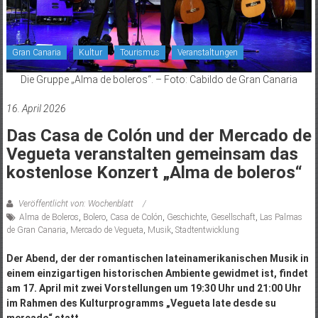
Gran Canaria
Kultur
Tourismus
Veranstaltungen
Die Gruppe „Alma de boleros“. – Foto: Cabildo de Gran Canaria
16. April 2026
Das Casa de Colón und der Mercado de
Vegueta veranstalten gemeinsam das
kostenlose Konzert „Alma de boleros“
Veröffentlicht von: Wochenblatt
Alma de Boleros
,
Bolero
,
Casa de Colón
,
Geschichte
,
Gesellschaft
,
Las Palmas
de Gran Canaria
,
Mercado de Vegueta
,
Musik
,
Stadtentwicklung
Der Abend, der der romantischen lateinamerikanischen Musik in
einem einzigartigen historischen Ambiente gewidmet ist, findet
am 17. April mit zwei Vorstellungen um 19:30 Uhr und 21:00 Uhr
im Rahmen des Kulturprogramms „Vegueta late desde su