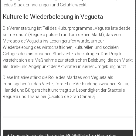
jedes Stück Erinnerungen und Gefühle weckt.
Kulturelle Wiederbelebung in Vegueta
Die Veranstaltung ist Teil des Kulturprogramms „Vegueta late desde
su mercado“ (Vegueta pulsiert rund um seinen Markt), das vom
Mercado de Vegueta ins Leben gerufen wurde, um zur
Wiederbelebung des wirtschaftlichen, kulturellen und sozialen
Gefüges des historischen Stadtviertels beizutragen. Das Projekt
versteht sich als Maßnahme zur städtischen Belebung, die den Markt
als Dreh- und Angelpunkt der Aktivitäten in seiner Umgebung nutzt.
Diese Initiative stärkt die Rolle des Marktes von Vegueta als
Impulsgeber für das Viertel, fördert die Verbindung zwischen Kultur,
Handel und Bürgerschaft und trägt zur Lebendigkeit der Stadtteile
Vegueta und Triana bei. [Cabildo de Gran Canaria]
Beitragsnavigation
Tegueste gibt die Route der 58. Wallfahrt zu Ehren des