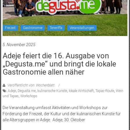
Freizeit
Gastronomie
Teneriffa
Veranstaltungen
5. November 2025
Adeje feiert die 16. Ausgabe von
„Degusta.me“ und bringt die lokale
Gastronomie allen näher
Veröffentlicht von: Wochenblatt
Adeje
,
Degusta.me
,
kulinarische Künste
,
lokale Wirtschaft
,
Tapas-Route
,
Wein
und Tapas
,
Workshops
Die Veranstaltung umfasst Aktivitäten und Workshops zur
Förderung der Freizeit, der Kultur und der kulinarischen Künste für
alle Altersgruppen in Adeje. Adeje, 30. Oktober