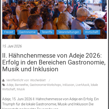
Freizeit
Gastronomie
Teneriffa
Veranstaltungen
Wirtschaft
15. Juni 2026
II. Hähnchenmesse von Adeje 2026:
Erfolg in den Bereichen Gastronomie,
Musik und Inklusion
Veröffentlicht von: Wochenblatt
Adeje
,
Barrierefrei
,
Gastronomie-Workshops
,
Inklusion
,
Live-Musik
,
lokale
Wirtschaft
,
Musik
Adeje, 15. Juni 2026 II. Hähnchenmesse von Adeje ein Erfolg: Ein
Triumph für die lokale Gastronomie, Musik und Inklusion Die