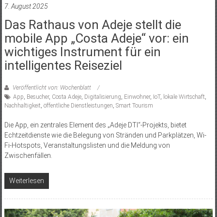
7. August 2025
Das Rathaus von Adeje stellt die
mobile App „Costa Adeje“ vor: ein
wichtiges Instrument für ein
intelligentes Reiseziel
Veröffentlicht von: Wochenblatt
App
,
Besucher
,
Costa Adeje
,
Digitalisierung
,
Einwohner
,
IoT
,
lokale Wirtschaft
,
Nachhaltigkeit
,
öffentliche Dienstleistungen
,
Smart Tourism
Die App, ein zentrales Element des „Adeje DTI“-Projekts, bietet
Echtzeitdienste wie die Belegung von Stränden und Parkplätzen, Wi-
Fi-Hotspots, Veranstaltungslisten und die Meldung von
Zwischenfällen.
Weiterlesen