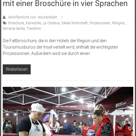
mit einer Broschüre in vier Sprachen
Veröffentlicht von: Wochenblatt
Broschüre
,
Karwoche
,
La Orotava
,
lokale Wirtschaft
,
Prozessionen
,
Religion
,
Semana Santa
,
Tradition
Die Faltbroschüre, die in den Hotels der Region und den
Tourismusbüros der Insel verteilt wird, enthält die wichtigsten
Prozessionen. Außerdem wird sie durch einen
Weiterlesen