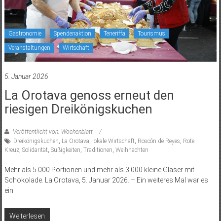
Gastronomie
Spendenaktion
Teneriffa
Tourismus
Veranstaltungen
Wirtschaft
5. Januar 2026
La Orotava genoss erneut den
riesigen Dreikönigskuchen
Veröffentlicht von: Wochenblatt
Dreikönigskuchen
,
La Orotava
,
lokale Wirtschaft
,
Roscón de Reyes
,
Rote
Kreuz
,
Solidarität
,
Süßigkeiten
,
Traditionen
,
Weihnachten
Mehr als 5.000 Portionen und mehr als 3.000 kleine Gläser mit
Schokolade. La Orotava, 5. Januar 2026. – Ein weiteres Mal war es
ein
Weiterlesen