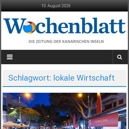
Zum
10. August 2026
Inhalt
springen
Wochenblatt
die
Zeitung
der
Schlagwort: lokale Wirtschaft
Kanarischen
Inseln