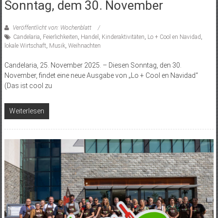
Sonntag, dem 30. November
Veröffentlicht von: Wochenblatt
Candelaria
,
Feierlichkeiten
,
Handel
,
Kinderaktivitäten
,
Lo + Cool en Navidad
,
lokale Wirtschaft
,
Musik
,
Weihnachten
Candelaria, 25. November 2025. – Diesen Sonntag, den 30.
November, findet eine neue Ausgabe von „Lo + Cool en Navidad“
(Das ist cool zu
Weiterlesen