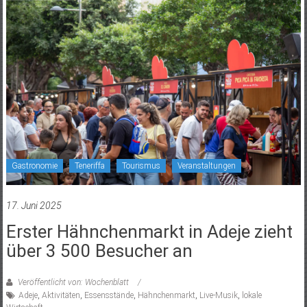
Gastronomie
Teneriffa
Tourismus
Veranstaltungen
17. Juni 2025
Erster Hähnchenmarkt in Adeje zieht
über 3 500 Besucher an
Veröffentlicht von: Wochenblatt
Adeje
,
Aktivitäten
,
Essensstände
,
Hähnchenmarkt
,
Live-Musik
,
lokale