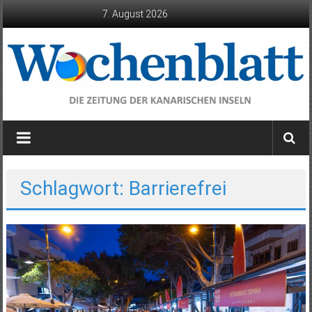
Zum
7. August 2026
Inhalt
springen
Wochenblatt
die
Zeitung
der
Schlagwort: Barrierefrei
Kanarischen
Inseln