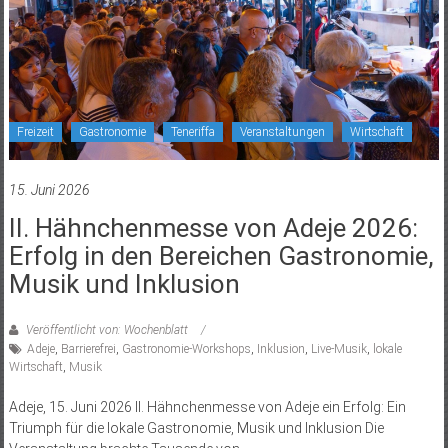
Freizeit
Gastronomie
Teneriffa
Veranstaltungen
Wirtschaft
15. Juni 2026
II. Hähnchenmesse von Adeje 2026:
Erfolg in den Bereichen Gastronomie,
Musik und Inklusion
Veröffentlicht von: Wochenblatt
Adeje
,
Barrierefrei
,
Gastronomie-Workshops
,
Inklusion
,
Live-Musik
,
lokale
Wirtschaft
,
Musik
Adeje, 15. Juni 2026 II. Hähnchenmesse von Adeje ein Erfolg: Ein
Triumph für die lokale Gastronomie, Musik und Inklusion Die