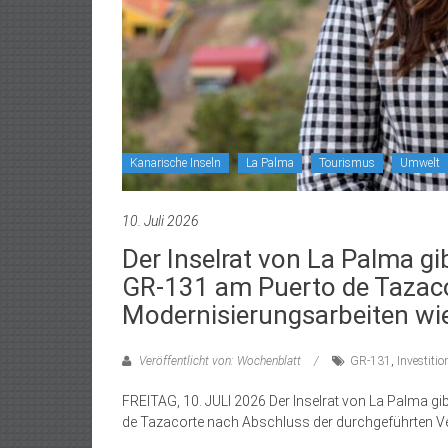
Kanarische Inseln
La Palma
Tourismus
Umwelt
10. Juli 2026
Der Inselrat von La Palma g
GR-131 am Puerto de Tazac
Modernisierungsarbeiten wie
Veröffentlicht von: Wochenblatt
GR-131
,
Investitio
FREITAG, 10. JULI 2026 Der Inselrat von La Palma 
de Tazacorte nach Abschluss der durchgeführten V