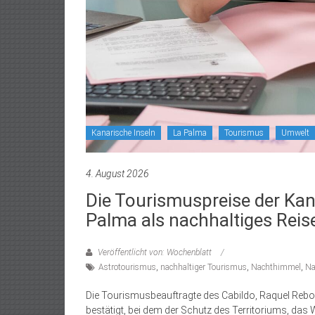
Kanarische Inseln
La Palma
Tourismus
Umwelt
4. August 2026
Die Tourismuspreise der Kan
Palma als nachhaltiges Reise
Veröffentlicht von: Wochenblatt
Astrotourismus
,
nachhaltiger Tourismus
,
Nachthimmel
,
Na
Die Tourismusbeauftragte des Cabildo, Raquel Rebol
bestätigt, bei dem der Schutz des Territoriums, da