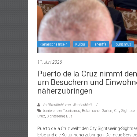
Kanarische Inseln
Kultur
Teneriffa
Tourismus
11. Juni 2026
Puerto de la Cruz nimmt den 
um Besuchern und Einwohnern
näherzubringen
Veröffentlicht von: Wochenblatt
barrierefreier Tourismus
,
Botanischer Garten
,
City Sightseei
Cruz
,
Sightseeing-Bus
Puerto de la Cruz weiht den City Sightseeing-Sights
Erbe und die Kultur näherzubringen. Der neue Service