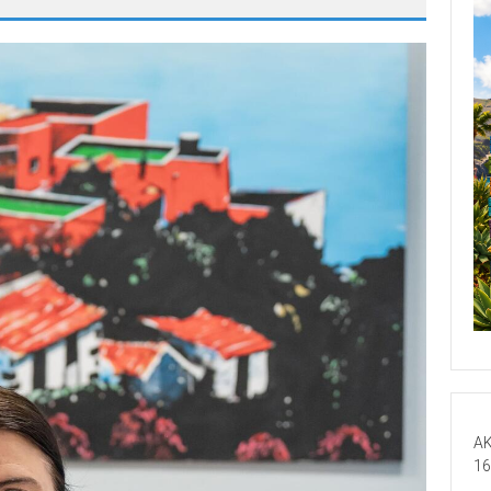
AK
16