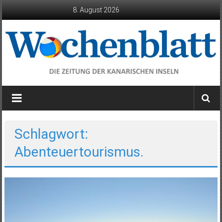
Zum
8. August 2026
Inhalt
springen
Wochenblatt
die
Zeitung
der
Schlagwort:
Kanarischen
Abenteuertourismus.
Inseln