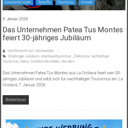
Kanarische Inseln
Teneriffa
Tourismus
Umwelt
8. Januar 2026
Das Unternehmen Patea Tus Montes
feiert 30-jähriges Jubiläum
Veröffentlicht von: Wochenblatt
30-jähriges Jubiläum
,
Abenteuertourismus.
,
Erlebnisse
,
nachhaltiger
Tourismus
,
Natur
,
Outdoor-Aktivitäten
,
Wandern
Das Unternehmen Patea Tus Montes aus La Orotava feiert sein 30-
jähriges Jubiläum und setzt sich für nachhaltigen Tourismus ein. La
Orotava, 7. Januar 2026.
Weiterlesen