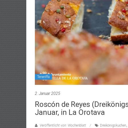
Teneriffa
2. Januar 2025
Roscón de Reyes (Dreikönig
Januar, in La Orotava
Veröffentlicht von: Wochenblatt
Dreikönigskuchen
,