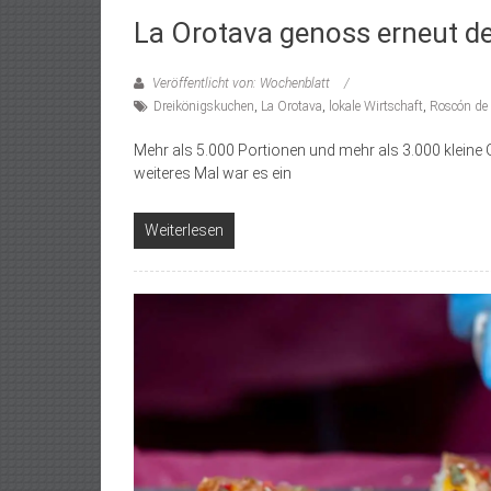
La Orotava genoss erneut de
Veröffentlicht von: Wochenblatt
Dreikönigskuchen
,
La Orotava
,
lokale Wirtschaft
,
Roscón de
Mehr als 5.000 Portionen und mehr als 3.000 kleine 
weiteres Mal war es ein
Weiterlesen