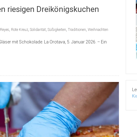
n riesigen Dreikönigskuchen
 Reyes
,
Rote Kreuz
,
Solidarität
,
Süßigkeiten
,
Traditionen
,
Weihnachten
Gläser mit Schokolade. La Orotava, 5. Januar 2026. – Ein
Le
Ki