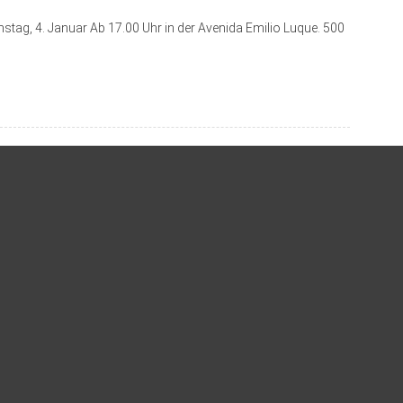
ag, 4. Januar Ab 17.00 Uhr in der Avenida Emilio Luque. 500