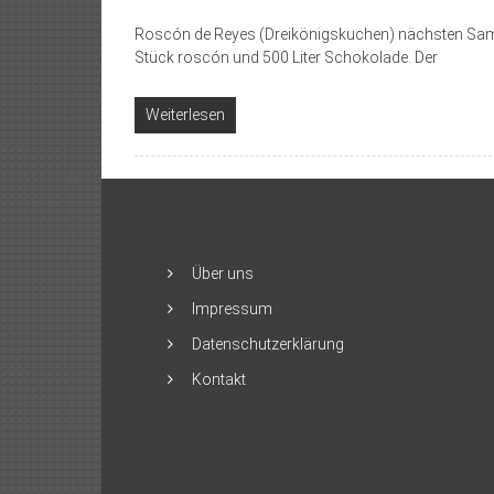
Roscón de Reyes (Dreikönigskuchen) nächsten Samst
Stück roscón und 500 Liter Schokolade. Der
Weiterlesen
Über uns
Impressum
Datenschutzerklärung
Kontakt