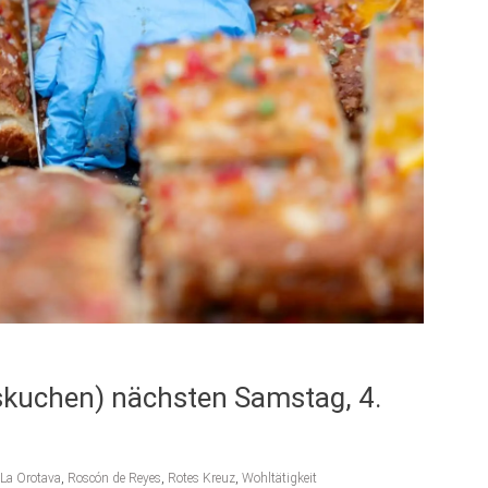
skuchen) nächsten Samstag, 4.
La Orotava
,
Roscón de Reyes
,
Rotes Kreuz
,
Wohltätigkeit