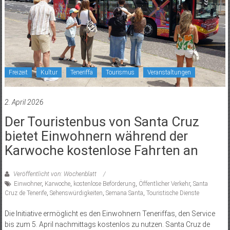
Freizeit
Kultur
Teneriffa
Tourismus
Veranstaltungen
2. April 2026
Der Touristenbus von Santa Cruz
bietet Einwohnern während der
Karwoche kostenlose Fahrten an
Veröffentlicht von: Wochenblatt
Einwohner
,
Karwoche
,
kostenlose Beförderung
,
Öffentlicher Verkehr
,
Santa
Cruz de Tenerife
,
Sehenswürdigkeiten
,
Semana Santa
,
Touristische Dienste
Die Initiative ermöglicht es den Einwohnern Teneriffas, den Service
bis zum 5. April nachmittags kostenlos zu nutzen. Santa Cruz de