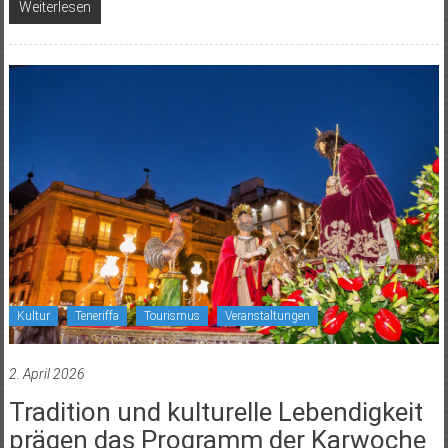
Weiterlesen
Kultur
Teneriffa
Tourismus
Veranstaltungen
2. April 2026
Tradition und kulturelle Lebendigkeit
prägen das Programm der Karwoche