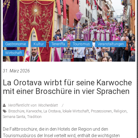
Gastronomie
Kultur
Teneriffa
Tourismus
Veranstaltungen
Wirtschaft
31. März 2026
La Orotava wirbt für seine Karwoche
mit einer Broschüre in vier Sprachen
Veröffentlicht von: Wochenblatt
Broschüre
,
Karwoche
,
La Orotava
,
lokale Wirtschaft
,
Prozessionen
,
Religion
,
Semana Santa
,
Tradition
Die Faltbroschüre, die in den Hotels der Region und den
Tourismusbüros der Insel verteilt wird, enthält die wichtigsten