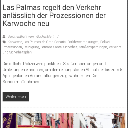
Las Palmas regelt den Verkehr
anlässlich der Prozessionen der
Karwoche neu
Veröffentlicht von: Wochenblatt
Karwoche
,
Las Palmas de Gran Canaria
,
Parkbeschränkungen
,
Polizei
,
Prozessionen
,
Reinigung
,
Semana Santa
,
Sicherheit
,
Straßensperrungen
,
Verkehrs-
und Sicherheitsplan
Die örtliche Polizei wird punktuelle Straßensperrungen und
Umleitungen einrichten, um den reibungslosen Ablauf der bis zum 5.
April geplanten Veranstaltungen zu gewährleisten. Die
Sondermaßnahmen
Weiterlesen