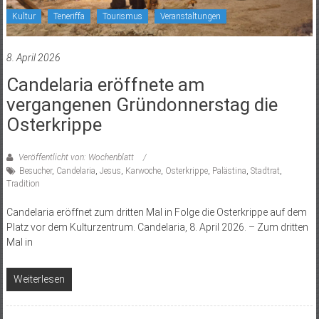
Kultur
Teneriffa
Tourismus
Veranstaltungen
8. April 2026
Candelaria eröffnete am
vergangenen Gründonnerstag die
Osterkrippe
Veröffentlicht von: Wochenblatt
Besucher
,
Candelaria
,
Jesus
,
Karwoche
,
Osterkrippe
,
Palästina
,
Stadtrat
,
Tradition
Candelaria eröffnet zum dritten Mal in Folge die Osterkrippe auf dem
Platz vor dem Kulturzentrum. Candelaria, 8. April 2026. – Zum dritten
Mal in
Weiterlesen