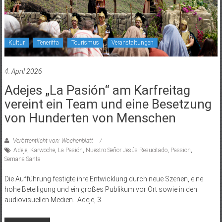
Kultur
Teneriffa
Tourismus
Veranstaltungen
4. April 2026
Adejes „La Pasión“ am Karfreitag
vereint ein Team und eine Besetzung
von Hunderten von Menschen
Veröffentlicht von: Wochenblatt
Adeje
,
Karwoche
,
La Pasión
,
Nuestro Señor Jesús Resucitado
,
Passion
,
Semana Santa
Die Aufführung festigte ihre Entwicklung durch neue Szenen, eine
hohe Beteiligung und ein großes Publikum vor Ort sowie in den
audiovisuellen Medien. Adeje, 3.