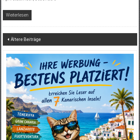
Weiterlesen
Beitragsnavigation
Ältere Beiträge