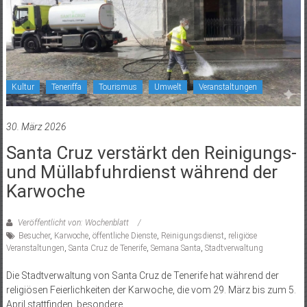
Kultur
Teneriffa
Tourismus
Umwelt
Veranstaltungen
30. März 2026
Santa Cruz verstärkt den Reinigungs-
und Müllabfuhrdienst während der
Karwoche
Veröffentlicht von: Wochenblatt
Besucher
,
Karwoche
,
öffentliche Dienste
,
Reinigungsdienst
,
religiöse
Veranstaltungen
,
Santa Cruz de Tenerife
,
Semana Santa
,
Stadtverwaltung
Die Stadtverwaltung von Santa Cruz de Tenerife hat während der
religiösen Feierlichkeiten der Karwoche, die vom 29. März bis zum 5.
April stattfinden, besondere