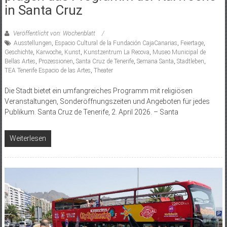
in Santa Cruz
Veröffentlicht von: Wochenblatt
Ausstellungen
,
Espacio Cultural de la Fundación CajaCanarias
,
Feiertage
,
Geschichte
,
Karwoche
,
Kunst
,
Kunstzentrum La Recova
,
Museo Municipal de
Bellas Artes
,
Prozessionen
,
Santa Cruz de Tenerife
,
Semana Santa
,
Stadtleben
,
TEA Tenerife Espacio de las Artes
,
Theater
Die Stadt bietet ein umfangreiches Programm mit religiösen
Veranstaltungen, Sonderöffnungszeiten und Angeboten für jedes
Publikum. Santa Cruz de Tenerife, 2. April 2026. – Santa
Weiterlesen