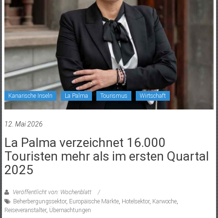
Kanarische Inseln
La Palma
Tourismus
Wirtschaft
12. Mai 2026
La Palma verzeichnet 16.000
Touristen mehr als im ersten Quartal
2025
Veröffentlicht von: Wochenblatt
Beherbergungssektor
,
Europäische Märkte
,
Hotelsektor
,
Karwoche
,
Reiseveranstalter
,
Übernachtungen