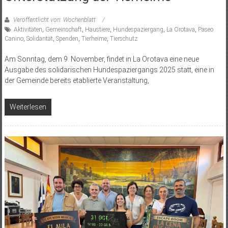
Veröffentlicht von: Wochenblatt
Aktivitäten
,
Gemeinschaft
,
Haustiere
,
Hundespaziergang
,
La Orotava
,
Paseo
Canino
,
Solidarität
,
Spenden
,
Tierheime
,
Tierschutz
Am Sonntag, dem 9. November, findet in La Orotava eine neue
Ausgabe des solidarischen Hundespaziergangs 2025 statt, eine in
der Gemeinde bereits etablierte Veranstaltung,
Weiterlesen