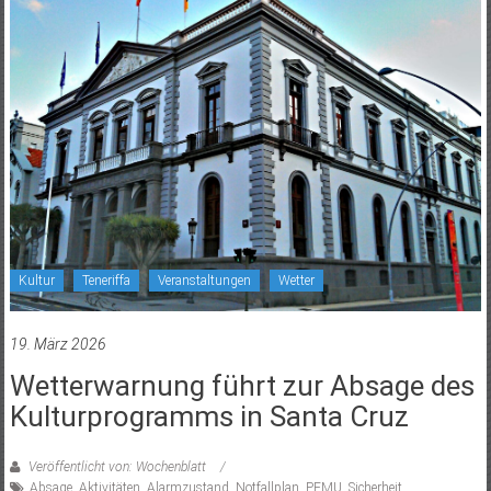
Kultur
Teneriffa
Veranstaltungen
Wetter
19. März 2026
Wetterwarnung führt zur Absage des
Kulturprogramms in Santa Cruz
Veröffentlicht von: Wochenblatt
Absage
,
Aktivitäten
,
Alarmzustand
,
Notfallplan
,
PEMU
,
Sicherheit
,