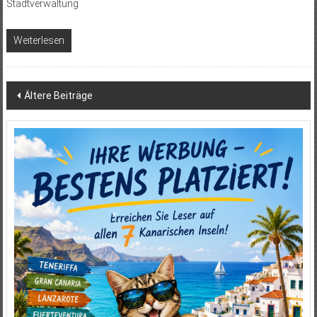
Stadtverwaltung
Weiterlesen
Beitragsnavigation
Ältere Beiträge