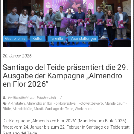
Gastronomie
Kultur
Teneriffa
Veranstaltungen
20. Januar 2026
Santiago del Teide präsentiert die 29.
Ausgabe der Kampagne „Almendro
en Flor 2026“
Veröffentlicht von: Wochenblatt
Aktivitäten
,
Almendro en flor
,
Folklorefestival
,
Fotowettbewerb
,
Mandelbaum-
Blüte
,
Mandelblüte
,
Musik
,
Santiago del Teide
,
Workshops
Die Kampagne „Almendro en Flor 2026“ (Mandelbaum-Blüte 2026)
findet vom 24. Januar bis zum 22. Februar in Santiago del Teide statt.
Santiago del Teide,