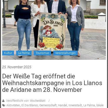
Kultur
La Palma
Tourismus
Veranstaltungen
25. November 2025
Der Weiße Tag eröffnet die
Weihnachtskampagne in Los Llanos
de Aridane am 28. November
Veröffentlicht von: Wochenblatt
Aktivitäten
,
El Dia Blanco
,
Gemeinschaft
,
Handel
,
Innenstadt
,
La Palma
,
lokale