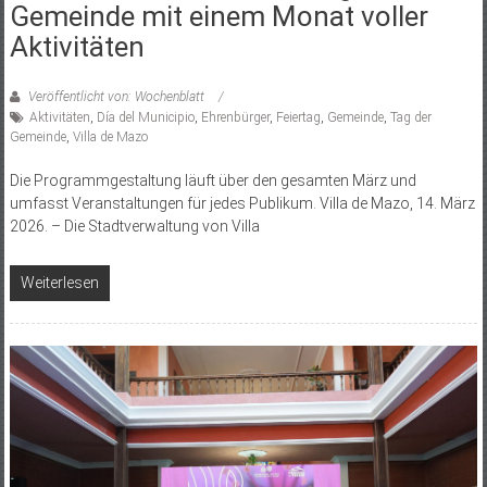
Gemeinde mit einem Monat voller
Aktivitäten
Veröffentlicht von: Wochenblatt
Aktivitäten
,
Día del Municipio
,
Ehrenbürger
,
Feiertag
,
Gemeinde
,
Tag der
Gemeinde
,
Villa de Mazo
Die Programmgestaltung läuft über den gesamten März und
umfasst Veranstaltungen für jedes Publikum. Villa de Mazo, 14. März
2026. – Die Stadtverwaltung von Villa
Weiterlesen