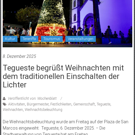
Kultur
Teneriffa
Tourismus
Veranstaltungen
8. Dezember 2025
Tegueste begrüßt Weihnachten mit
dem traditionellen Einschalten der
Lichter
Veröffentlicht von: Wochenblatt
Aktivitäten
,
Bürgermeister
,
Festlichkeiten
,
Gemeinschaft
,
Tegueste
,
Weihnachten
,
Weihnachtsbeleuchtung
Die Weihnachtsbeleuchtung wurde am Freitag auf der Plaza de San
Marcos eingeweiht. Tegueste, 6. Dezember 2025. – Die
Stadtverwaltung von Tegueste hat am Freitag,