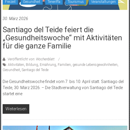
Freizeit
Gesundheit
Teneriffa
Tourismus
Veranstaltungen
30. März 2026
Santiago del Teide feiert die
„Gesundheitswoche“ mit Aktivitäten
für die ganze Familie
Veröffentlicht von: Wochenblatt
Aktivitäten
,
Bildung
,
Ernährung
,
Familien
,
gesunde Lebensgewohnheiten
,
Gesundheit
,
Santiago del Teide
Die Gesundheitswoche findet vom 7. bis 10. April statt. Santiago del
Teide, 30. März 2026. – Die Stadtverwaltung von Santiago del Teide
startet eine
Weiterlesen