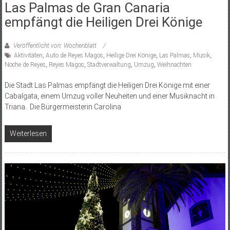
Las Palmas de Gran Canaria
empfängt die Heiligen Drei Könige
Veröffentlicht von: Wochenblatt
Aktivitäten
,
Auto de Reyes Magos
,
Heilige Drei Könige
,
Las Palmas
,
Musik
,
Noche de Reyes
,
Reyes Magos
,
Stadtverwaltung
,
Umzug
,
Weihnachten
Die Stadt Las Palmas empfängt die Heiligen Drei Könige mit einer
Cabalgata, einem Umzug voller Neuheiten und einer Musiknacht in
Triana. Die Bürgermeisterin Carolina
Weiterlesen