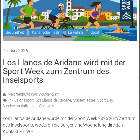
Gesundheit
Kanarische Inseln
La Palma
Sport
16. Juni 2026
Los Llanos de Aridane wird mit der
Sport Week zum Zentrum des
Inselsports
Veröffentlicht von: Wochenblatt
Inklusionssport
,
Los Llanos de Aridane
,
Masterclasses
,
Sport Day
,
Sportveranstaltungen
,
Sportweek
Los Llanos de Aridane wurde mit der Sport Week 2026 zum Zentrum
des Inselsports, wodurch die Bürger eine Woche lang direkten
Kontakt zur Welt