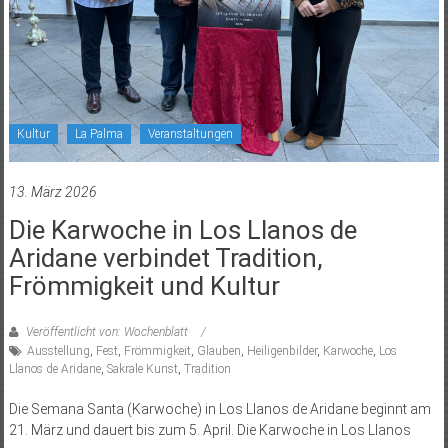
Kultur
La Palma
Veranstaltungen
13. März 2026
Die Karwoche in Los Llanos de
Aridane verbindet Tradition,
Frömmigkeit und Kultur
Veröffentlicht von: Wochenblatt
Ausstellung
,
Fest
,
Frömmigkeit
,
Glauben
,
Heiligenbilder
,
Karwoche
,
Los
Llanos de Aridane
,
Sakrale Kunst
,
Tradition
Die Semana Santa (Karwoche) in Los Llanos de Aridane beginnt am
21. März und dauert bis zum 5. April. Die Karwoche in Los Llanos