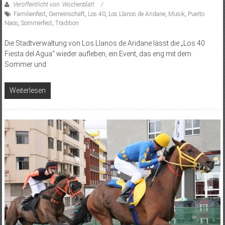
Veröffentlicht von: Wochenblatt
Familienfest
,
Gemeinschaft
,
Los 40
,
Los Llanos de Aridane
,
Musik
,
Puerto
Naos
,
Sommerfest
,
Tradition
Die Stadtverwaltung von Los Llanos de Aridane lässt die „Los 40
Fiesta del Agua“ wieder aufleben, ein Event, das eng mit dem
Sommer und
Weiterlesen