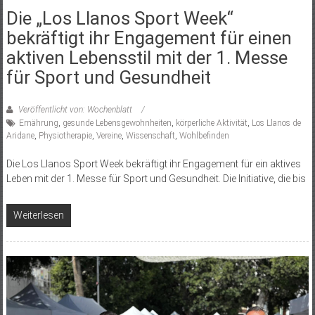
Die „Los Llanos Sport Week“
bekräftigt ihr Engagement für einen
aktiven Lebensstil mit der 1. Messe
für Sport und Gesundheit
Veröffentlicht von: Wochenblatt
Ernährung
,
gesunde Lebensgewohnheiten
,
körperliche Aktivität
,
Los Llanos de
Aridane
,
Physiotherapie
,
Vereine
,
Wissenschaft
,
Wohlbefinden
Die Los Llanos Sport Week bekräftigt ihr Engagement für ein aktives
Leben mit der 1. Messe für Sport und Gesundheit. Die Initiative, die bis
Weiterlesen