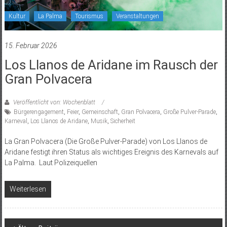
Kultur
La Palma
Tourismus
Veranstaltungen
15. Februar 2026
Los Llanos de Aridane im Rausch der
Gran Polvacera
Veröffentlicht von: Wochenblatt
Bürgerengagement
,
Feier
,
Gemeinschaft
,
Gran Polvacera
,
Große Pulver-Parade
,
Karneval
,
Los Llanos de Aridane
,
Musik
,
Sicherheit
La Gran Polvacera (Die Große Pulver-Parade) von Los Llanos de
Aridane festigt ihren Status als wichtiges Ereignis des Karnevals auf
La Palma. Laut Polizeiquellen
Weiterlesen
Beitragsnavigation