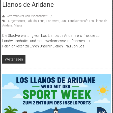
Llanos de Aridane
Veröffentlicht von: Wochenblatt
Bürgermeister
,
Cabildo
,
Feria
,
Handwerk
,
Juni
,
Landwirtschaft
,
Los Llanos de
Aridane
,
Messe
Die Stadtverwaltung von Los Llanos de Aridane eröffnet die 25.
Landwirtschafts- und Handwerksmesse im Rahmen der
Feierlichkeiten zu Ehren Unserer Lieben Frau von Los
Weiterlesen