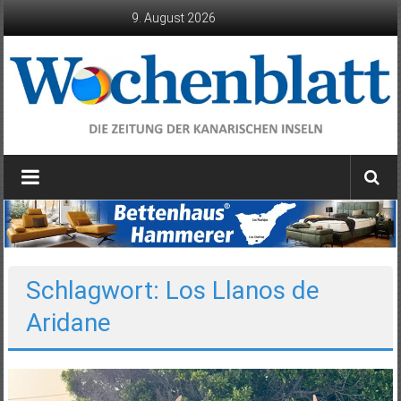
Zum
9. August 2026
Inhalt
springen
Wochenblatt
die
Zeitung
der
Kanarischen
Inseln
Schlagwort: Los Llanos de
Aridane