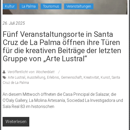
Kultur
La Palma
Tourismus
Veranstaltungen
26. Juli 2025
Fünf Veranstaltungsorte in Santa
Cruz de La Palma öffnen ihre Türen
für die kreativen Beiträge der letzten
Gruppe von „Arte Lustral“
Veröffentlicht von: Wochenblatt
Arte Lustral
,
Ausstellung
,
Erlebnis
,
Gemeinschaft
,
Kreativität
,
Kunst
,
Santa
Cruz de La Palma
An diesem Mittwoch öffneten die Casa Principal de Salazar, die
O‘Daly Gallery, La Molina Artesanía, Sociedad La Investigadora und
Sala Real 83 im historischen
Weiterlesen