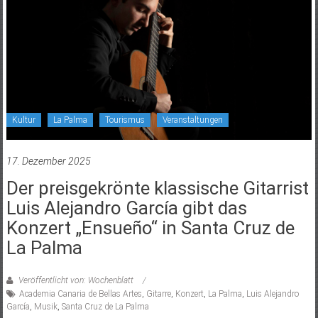
Kultur
La Palma
Tourismus
Veranstaltungen
17. Dezember 2025
Der preisgekrönte klassische Gitarrist
Luis Alejandro García gibt das
Konzert „Ensueño“ in Santa Cruz de
La Palma
Veröffentlicht von: Wochenblatt
Academia Canaria de Bellas Artes
,
Gitarre
,
Konzert
,
La Palma
,
Luis Alejandro
García
,
Musik
,
Santa Cruz de La Palma