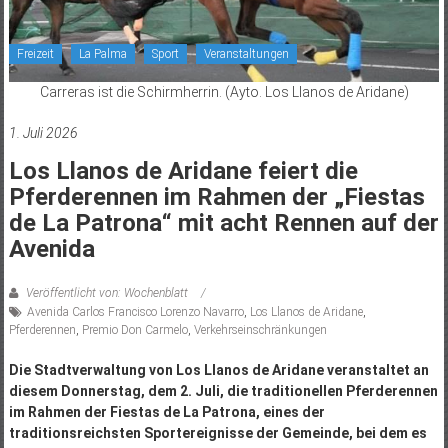
Freizeit
La Palma
Sport
Veranstaltungen
Carreras ist die Schirmherrin. (Ayto. Los Llanos de Aridane)
1. Juli 2026
Los Llanos de Aridane feiert die
Pferderennen im Rahmen der „Fiestas
de La Patrona“ mit acht Rennen auf der
Avenida
Veröffentlicht von: Wochenblatt
Avenida Carlos Francisco Lorenzo Navarro
,
Los Llanos de Aridane
,
Pferderennen
,
Premio Don Carmelo
,
Verkehrseinschränkungen
Die Stadtverwaltung von Los Llanos de Aridane veranstaltet an
diesem Donnerstag, dem 2. Juli, die traditionellen Pferderennen
im Rahmen der Fiestas de La Patrona, eines der
traditionsreichsten Sportereignisse der Gemeinde, bei dem es