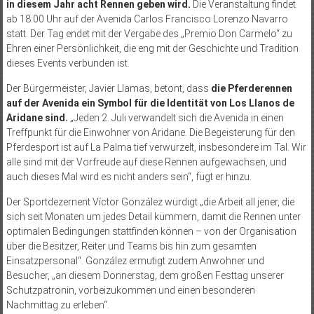
in diesem Jahr acht Rennen geben wird.
Die Veranstaltung findet
ab 18:00 Uhr auf der Avenida Carlos Francisco Lorenzo Navarro
statt. Der Tag endet mit der Vergabe des „Premio Don Carmelo“ zu
Ehren einer Persönlichkeit, die eng mit der Geschichte und Tradition
dieses Events verbunden ist.
Der Bürgermeister, Javier Llamas, betont, dass
die Pferderennen
auf der Avenida ein Symbol für die Identität von Los Llanos de
Aridane sind.
„Jeden 2. Juli verwandelt sich die Avenida in einen
Treffpunkt für die Einwohner von Aridane. Die Begeisterung für den
Pferdesport ist auf La Palma tief verwurzelt, insbesondere im Tal. Wir
alle sind mit der Vorfreude auf diese Rennen aufgewachsen, und
auch dieses Mal wird es nicht anders sein“, fügt er hinzu.
Der Sportdezernent Víctor González würdigt „die Arbeit all jener, die
sich seit Monaten um jedes Detail kümmern, damit die Rennen unter
optimalen Bedingungen stattfinden können – von der Organisation
über die Besitzer, Reiter und Teams bis hin zum gesamten
Einsatzpersonal“. González ermutigt zudem Anwohner und
Besucher, „an diesem Donnerstag, dem großen Festtag unserer
Schutzpatronin, vorbeizukommen und einen besonderen
Nachmittag zu erleben“.